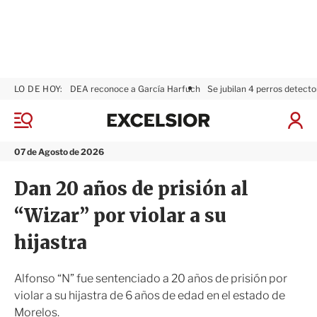
LO DE HOY:
DEA reconoce a García Harfuch
Se jubilan 4 perros detecto
E
x
M
I
c
e
n
n
e
i
07 de Agosto de 2026
ú
l
c
s
i
Dan 20 años de prisión al
i
a
o
r
“Wizar” por violar a su
r
S
e
hijastra
s
i
ó
Alfonso “N” fue sentenciado a 20 años de prisión por
n
violar a su hijastra de 6 años de edad en el estado de
Morelos.