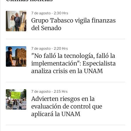
m
p
7 de agosto - 2:30 Hrs
a
Grupo Tabasco vigila finanzas
r
del Senado
t
i
7 de agosto - 2:20 Hrs
r
"No falló la tecnología, falló la
implementación": Especialista
analiza crisis en la UNAM
7 de agosto - 2:15 Hrs
Advierten riesgos en la
evaluación de control que
aplicará la UNAM