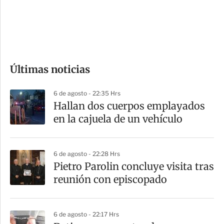
s
d
e
c
o
Últimas noticias
m
p
6 de agosto - 22:35 Hrs
a
Hallan dos cuerpos emplayados
r
en la cajuela de un vehículo
t
i
6 de agosto - 22:28 Hrs
r
Pietro Parolin concluye visita tras
reunión con episcopado
6 de agosto - 22:17 Hrs