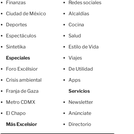
Finanzas
Redes sociales
Ciudad de México
Alcaldías
Deportes
Cocina
Espectáculos
Salud
Sintetika
Estilo de Vida
Especiales
Viajes
Foro Excélsior
De Utilidad
Crisis ambiental
Apps
Franja de Gaza
Servicios
Metro CDMX
Newsletter
El Chapo
Anúnciate
Más Excelsior
Directorio