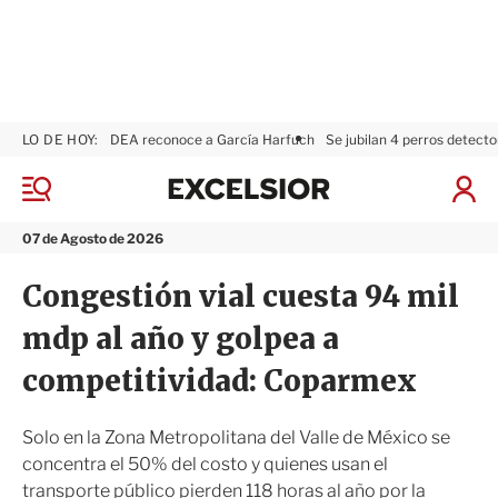
LO DE HOY:
DEA reconoce a García Harfuch
Se jubilan 4 perros detecto
E
x
M
I
c
e
n
n
e
i
07 de Agosto de 2026
ú
l
c
s
i
Congestión vial cuesta 94 mil
i
a
o
r
mdp al año y golpea a
r
S
e
competitividad: Coparmex
s
i
ó
Solo en la Zona Metropolitana del Valle de México se
n
concentra el 50% del costo y quienes usan el
transporte público pierden 118 horas al año por la