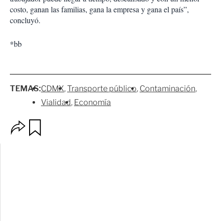
costo, ganan las familias, gana la empresa y gana el país”,
concluyó.
*bb
TEMAS:
CDMX
Transporte público
Contaminación
Vialidad
Economía
O
G
p
u
c
a
i
r
o
d
n
a
e
r