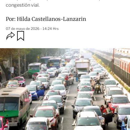
congestión vial.
Por:
Hilda Castellanos-Lanzarin
07 de mayo de 2026 - 14:24 Hrs
O
G
u
p
a
c
r
i
d
o
a
n
r
e
s
d
e
c
o
m
p
a
r
t
i