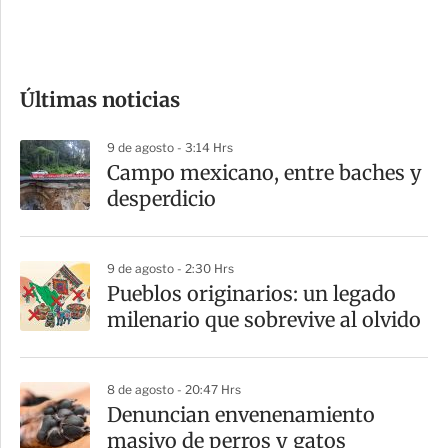
e
c
o
Últimas noticias
m
p
9 de agosto - 3:14 Hrs
a
Campo mexicano, entre baches y
r
desperdicio
t
i
9 de agosto - 2:30 Hrs
r
Pueblos originarios: un legado
milenario que sobrevive al olvido
8 de agosto - 20:47 Hrs
Denuncian envenenamiento
masivo de perros y gatos