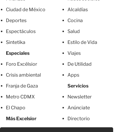
Ciudad de México
Alcaldías
Deportes
Cocina
Espectáculos
Salud
Sintetika
Estilo de Vida
Especiales
Viajes
Foro Excélsior
De Utilidad
Crisis ambiental
Apps
Franja de Gaza
Servicios
Metro CDMX
Newsletter
El Chapo
Anúnciate
Más Excelsior
Directorio
Mujeres
Suscripciones