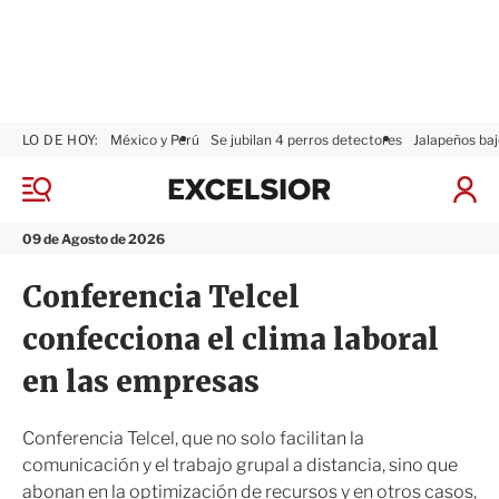
LO DE HOY:
México y Perú
Se jubilan 4 perros detectores
Jalapeños baj
E
x
M
I
c
e
n
n
e
i
09 de Agosto de 2026
ú
l
c
s
i
Conferencia Telcel
i
a
o
r
confecciona el clima laboral
r
S
e
en las empresas
s
i
ó
Conferencia Telcel, que no solo facilitan la
n
comunicación y el trabajo grupal a distancia, sino que
abonan en la optimización de recursos y en otros casos,