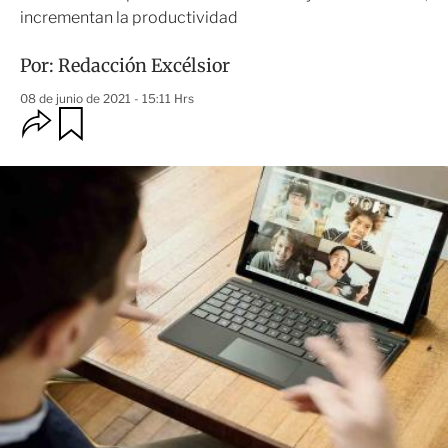
incrementan la productividad
Por:
Redacción Excélsior
08 de junio de 2021 - 15:11 Hrs
O
G
u
p
a
c
r
i
d
o
a
n
r
e
s
d
e
c
o
m
p
a
r
t
i