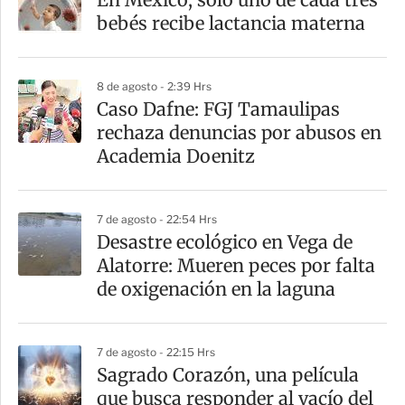
r
bebés recibe lactancia materna
t
i
8 de agosto - 2:39 Hrs
r
Caso Dafne: FGJ Tamaulipas
rechaza denuncias por abusos en
Academia Doenitz
7 de agosto - 22:54 Hrs
Desastre ecológico en Vega de
Alatorre: Mueren peces por falta
de oxigenación en la laguna
7 de agosto - 22:15 Hrs
Sagrado Corazón, una película
que busca responder al vacío del