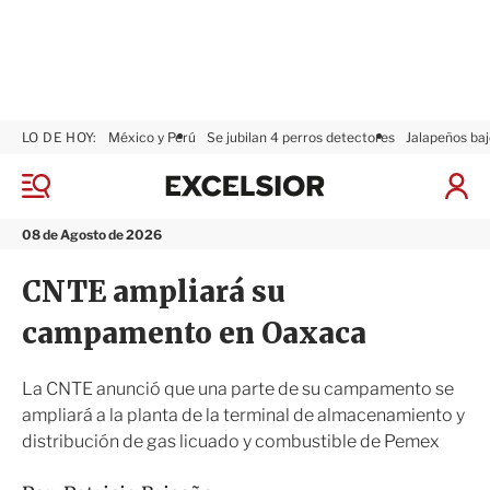
LO DE HOY:
México y Perú
Se jubilan 4 perros detectores
Jalapeños baj
E
x
M
I
c
e
n
n
e
i
08 de Agosto de 2026
ú
l
c
s
i
CNTE ampliará su
i
a
o
r
campamento en Oaxaca
r
S
e
s
La CNTE anunció que una parte de su campamento se
i
ampliará a la planta de la terminal de almacenamiento y
ó
distribución de gas licuado y combustible de Pemex
n