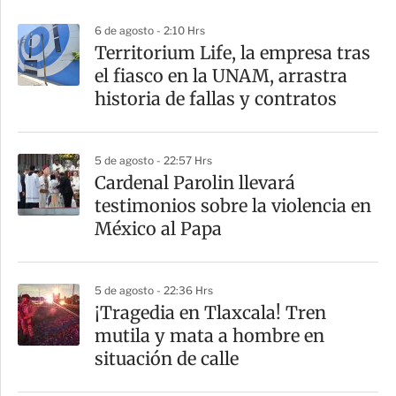
p
6 de agosto - 2:10 Hrs
a
Territorium Life, la empresa tras
r
el fiasco en la UNAM, arrastra
t
historia de fallas y contratos
i
r
5 de agosto - 22:57 Hrs
Cardenal Parolin llevará
testimonios sobre la violencia en
México al Papa
5 de agosto - 22:36 Hrs
¡Tragedia en Tlaxcala! Tren
mutila y mata a hombre en
situación de calle