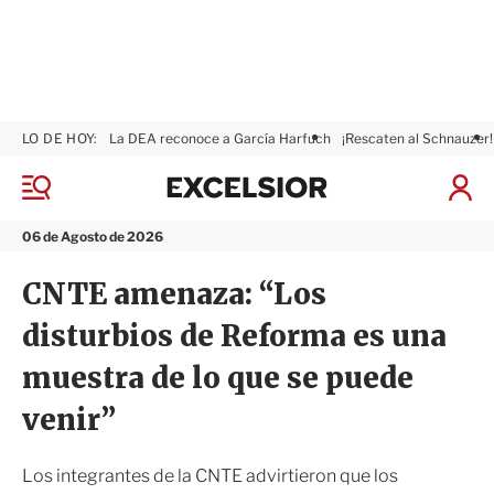
LO DE HOY:
La DEA reconoce a García Harfuch
¡Rescaten al Schnauzer!
E
x
M
I
c
e
n
n
e
i
06 de Agosto de 2026
ú
l
c
s
i
CNTE amenaza: “Los
i
a
o
r
disturbios de Reforma es una
r
S
e
muestra de lo que se puede
s
i
venir”
ó
n
Los integrantes de la CNTE advirtieron que los