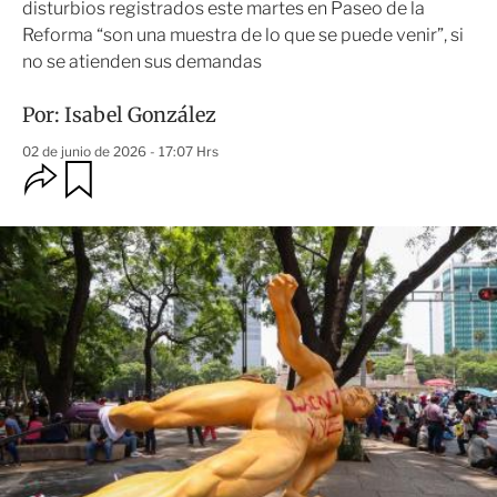
disturbios registrados este martes en Paseo de la
Reforma “son una muestra de lo que se puede venir”, si
no se atienden sus demandas
Por:
Isabel González
02 de junio de 2026 - 17:07 Hrs
O
G
u
p
a
c
r
i
d
o
a
n
r
e
s
d
e
c
o
m
p
a
r