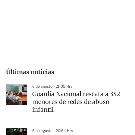
o
d
n
a
e
r
s
d
e
c
o
Últimas noticias
m
p
6 de agosto - 21:05 Hrs
a
Guardia Nacional rescata a 342
r
menores de redes de abuso
t
infantil
i
r
6 de agosto - 20:54 Hrs