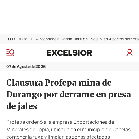
LO DE HOY:
DEA reconoce a García Harfuch
Se jubilan 4 perros detecto
E
x
M
I
c
e
n
n
e
i
07 de Agosto de 2026
ú
l
c
s
i
Clausura Profepa mina de
i
a
o
r
Durango por derrame en presa
r
S
e
de jales
s
i
ó
Profepa ordenó a la empresa Exportaciones de
n
Minerales de Topia, ubicada en el municipio de Canelas,
contener la fuga y limpiar las zonas afectadas