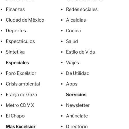
Finanzas
Redes sociales
Ciudad de México
Alcaldías
Deportes
Cocina
Espectáculos
Salud
Sintetika
Estilo de Vida
Especiales
Viajes
Foro Excélsior
De Utilidad
Crisis ambiental
Apps
Franja de Gaza
Servicios
Metro CDMX
Newsletter
El Chapo
Anúnciate
Más Excelsior
Directorio