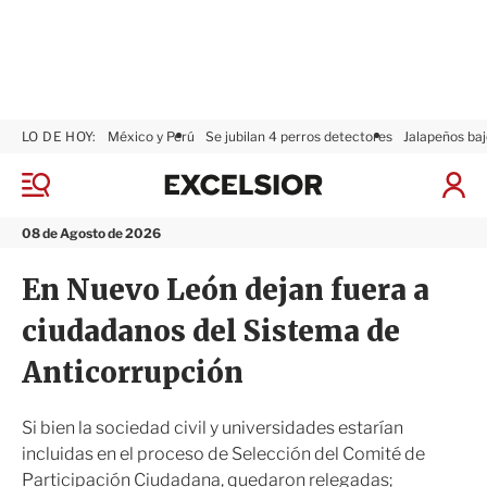
LO DE HOY:
México y Perú
Se jubilan 4 perros detectores
Jalapeños baj
E
x
M
I
c
e
n
n
e
i
08 de Agosto de 2026
ú
l
c
s
i
En Nuevo León dejan fuera a
i
a
o
r
ciudadanos del Sistema de
r
S
e
Anticorrupción
s
i
ó
Si bien la sociedad civil y universidades estarían
n
incluidas en el proceso de Selección del Comité de
Participación Ciudadana, quedaron relegadas;