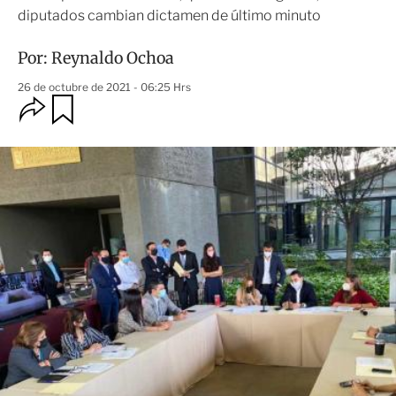
diputados cambian dictamen de último minuto
Por:
Reynaldo Ochoa
26 de octubre de 2021 - 06:25 Hrs
O
G
u
p
a
c
r
i
d
o
a
n
r
e
s
d
e
c
o
m
p
a
r
t
i