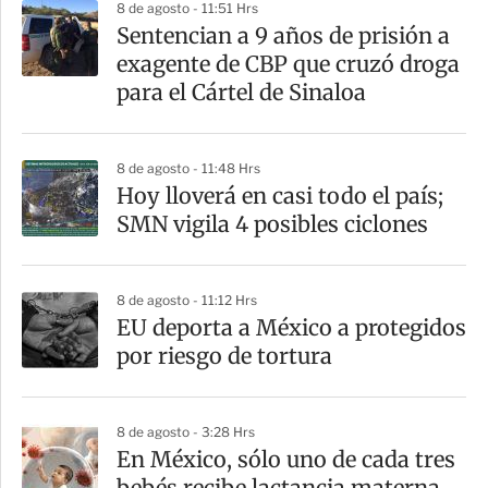
8 de agosto - 11:51 Hrs
a
Sentencian a 9 años de prisión a
r
exagente de CBP que cruzó droga
t
para el Cártel de Sinaloa
i
r
8 de agosto - 11:48 Hrs
Hoy lloverá en casi todo el país;
SMN vigila 4 posibles ciclones
8 de agosto - 11:12 Hrs
EU deporta a México a protegidos
por riesgo de tortura
8 de agosto - 3:28 Hrs
En México, sólo uno de cada tres
bebés recibe lactancia materna