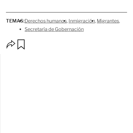
TEMAS:
Derechos humanos
Inmigración
Migrantes
Secretaría de Gobernación
O
G
p
u
c
a
i
r
o
d
n
a
e
r
s
d
e
c