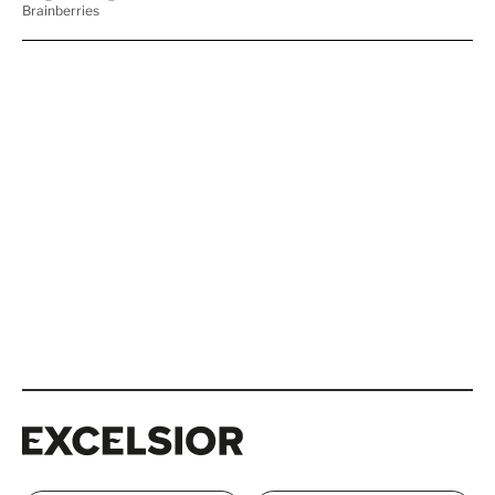
Excelsior
Excelsior