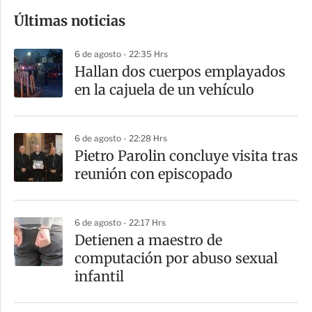
o
Últimas noticias
m
p
6 de agosto - 22:35 Hrs
a
Hallan dos cuerpos emplayados
r
en la cajuela de un vehículo
t
i
6 de agosto - 22:28 Hrs
r
Pietro Parolin concluye visita tras
reunión con episcopado
6 de agosto - 22:17 Hrs
Detienen a maestro de
computación por abuso sexual
infantil