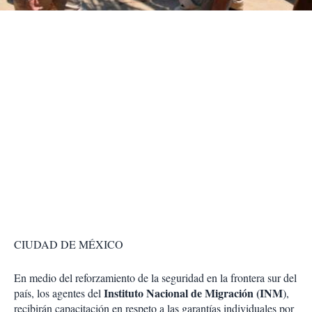
r
CIUDAD DE MÉXICO
En medio del reforzamiento de la seguridad en la frontera sur del
Instituto Nacional de Migración (INM
país, los agentes del
),
recibirán capacitación en respeto a las garantías individuales por