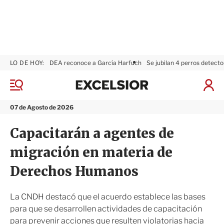
LO DE HOY:
DEA reconoce a García Harfuch
Se jubilan 4 perros detecto
E
x
M
I
c
e
n
n
e
i
07 de Agosto de 2026
ú
l
c
s
i
Capacitarán a agentes de
i
a
o
r
migración en materia de
r
S
e
Derechos Humanos
s
i
ó
La CNDH destacó que el acuerdo establece las bases
n
para que se desarrollen actividades de capacitación
para prevenir acciones que resulten violatorias hacia