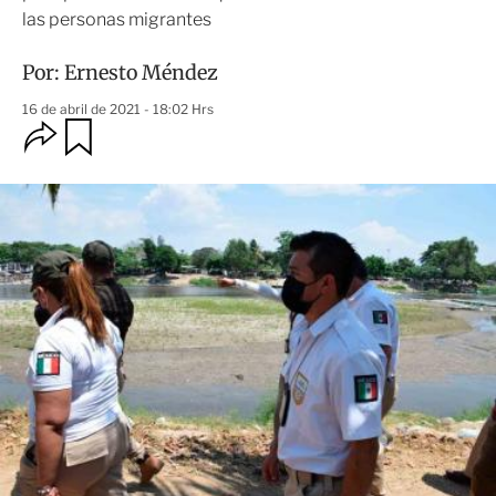
las personas migrantes
Por:
Ernesto Méndez
16 de abril de 2021 - 18:02 Hrs
O
G
u
p
a
c
r
i
d
o
a
n
r
e
s
d
e
c
o
m
p
a
r
t
i