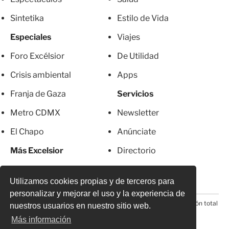
Sintetika
Estilo de Vida
Especiales
Viajes
Foro Excélsior
De Utilidad
Crisis ambiental
Apps
Franja de Gaza
Servicios
Metro CDMX
Newsletter
El Chapo
Anúnciate
Más Excelsior
Directorio
Mujeres
Suscripciones
Utilizamos cookies propias y de terceros para
personalizar y mejorar el uso y la experiencia de
© 2026 Todos los derechos reservados. Prohibida la reproducción total
nuestros usuarios en nuestro sitio web.
o parcial, incluyendo cualquier medio electrónico*
Más información