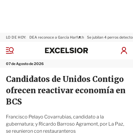
LO DE HOY:
DEA reconoce a García Harfuch
Se jubilan 4 perros detecto
E
x
M
I
c
e
n
n
e
i
07 de Agosto de 2026
ú
l
c
s
i
Candidatos de Unidos Contigo
i
a
o
r
ofrecen reactivar economía en
r
S
e
BCS
s
i
ó
Francisco Pelayo Covarrubias, candidato a la
n
gubernatura; y Ricardo Barroso Agramont, por La Paz,
se reunieron con restauranteros