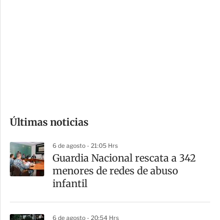
i
r
o
d
n
a
e
r
s
d
e
c
o
Últimas noticias
m
p
6 de agosto - 21:05 Hrs
a
Guardia Nacional rescata a 342
r
menores de redes de abuso
t
infantil
i
r
6 de agosto - 20:54 Hrs