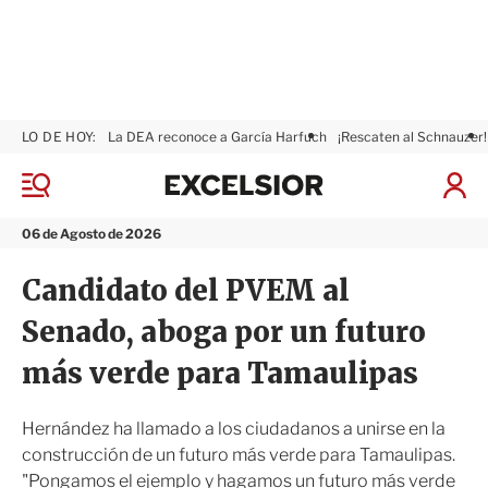
LO DE HOY:
La DEA reconoce a García Harfuch
¡Rescaten al Schnauzer!
E
x
M
I
c
e
n
n
e
i
06 de Agosto de 2026
ú
l
c
s
i
Candidato del PVEM al
i
a
o
r
Senado, aboga por un futuro
r
S
e
más verde para Tamaulipas
s
i
ó
Hernández ha llamado a los ciudadanos a unirse en la
n
construcción de un futuro más verde para Tamaulipas.
"Pongamos el ejemplo y hagamos un futuro más verde