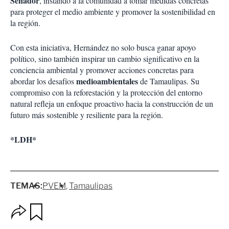
Senador
, instando a la comunidad a tomar medidas concretas
para proteger el medio ambiente y promover la sostenibilidad en
la región.
Con esta iniciativa, Hernández no solo busca ganar apoyo
político, sino también inspirar un cambio significativo en la
conciencia ambiental y promover acciones concretas para
medioambientales
abordar los desafíos
de Tamaulipas. Su
compromiso con la reforestación y la protección del entorno
natural refleja un enfoque proactivo hacia la construcción de un
futuro más sostenible y resiliente para la región.
*LDH*
TEMAS:
PVEM
Tamaulipas
O
G
p
u