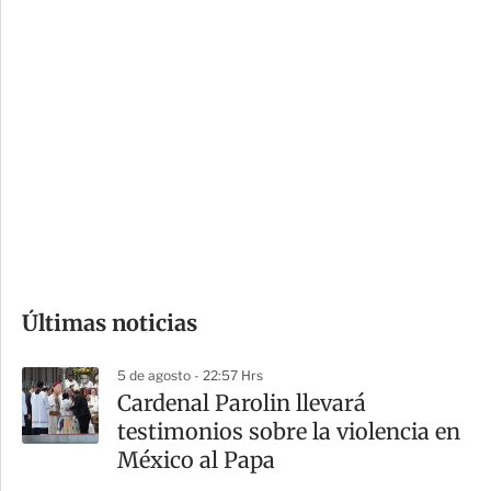
c
a
i
r
o
d
n
a
e
r
s
d
e
c
o
Últimas noticias
m
p
5 de agosto - 22:57 Hrs
a
Cardenal Parolin llevará
r
testimonios sobre la violencia en
t
México al Papa
i