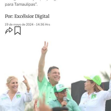
para Tamaulipas".
Por:
Excélsior Digital
19 de mayo de 2024 - 14:36 Hrs
O
G
u
p
a
c
r
i
d
o
a
n
r
e
s
d
e
c
o
m
p
a
r
t
i