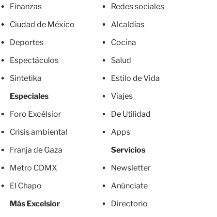
Finanzas
Redes sociales
Ciudad de México
Alcaldías
Deportes
Cocina
Espectáculos
Salud
Sintetika
Estilo de Vida
Especiales
Viajes
Foro Excélsior
De Utilidad
Crisis ambiental
Apps
Franja de Gaza
Servicios
Metro CDMX
Newsletter
El Chapo
Anúnciate
Más Excelsior
Directorio