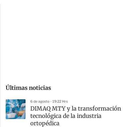
p
u
c
a
i
r
o
d
n
a
e
r
s
d
e
c
o
Últimas noticias
m
p
6 de agosto - 19:22 Hrs
a
DIMAQ MTY y la transformación
r
tecnológica de la industria
t
ortopédica