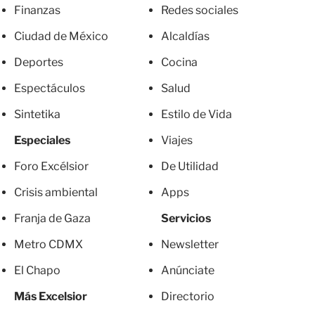
Finanzas
Redes sociales
Ciudad de México
Alcaldías
Deportes
Cocina
Espectáculos
Salud
Sintetika
Estilo de Vida
Especiales
Viajes
Foro Excélsior
De Utilidad
Crisis ambiental
Apps
Franja de Gaza
Servicios
Metro CDMX
Newsletter
El Chapo
Anúnciate
Más Excelsior
Directorio