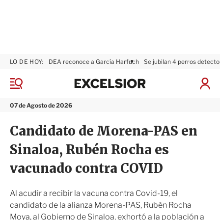
LO DE HOY:
DEA reconoce a García Harfuch
Se jubilan 4 perros detecto
E
x
M
I
c
e
n
n
e
i
07 de Agosto de 2026
ú
l
c
s
i
Candidato de Morena-PAS en
i
a
o
r
Sinaloa, Rubén Rocha es
r
S
e
vacunado contra COVID
s
i
ó
Al acudir a recibir la vacuna contra Covid-19, el
n
candidato de la alianza Morena-PAS, Rubén Rocha
Moya, al Gobierno de Sinaloa, exhortó a la población a