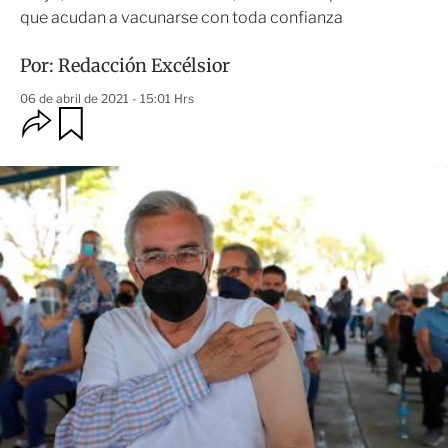
que acudan a vacunarse con toda confianza
Por:
Redacción Excélsior
06 de abril de 2021 - 15:01 Hrs
O
G
u
p
a
c
r
i
d
o
a
n
r
e
s
d
e
c
o
m
p
a
r
t
i