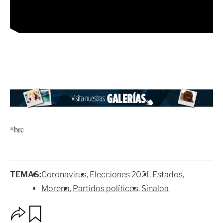
*brc
TEMAS:
Coronavirus
Elecciones 2021
Estados
Morena
Partidos políticos
Sinaloa
O
G