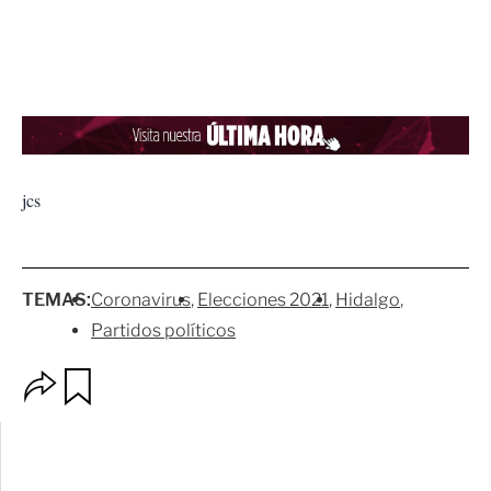
jcs
TEMAS:
Coronavirus
Elecciones 2021
Hidalgo
Partidos políticos
O
G
p
u
c
a
i
r