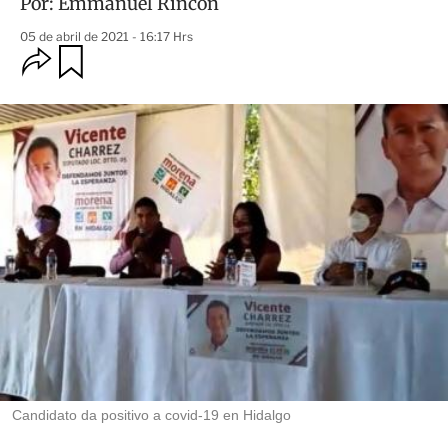
Por:
Emmanuel Rincón
05 de abril de 2021 - 16:17 Hrs
O
G
u
p
a
c
r
i
d
o
a
n
r
e
s
d
e
c
o
m
p
a
r
t
i
r
Candidato da positivo a covid-19 en Hidalgo