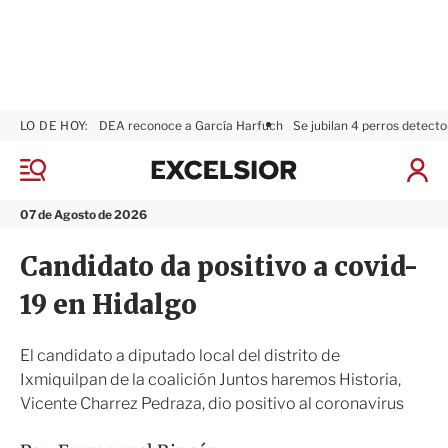
LO DE HOY:
DEA reconoce a García Harfuch
Se jubilan 4 perros detecto
E
x
M
I
c
e
n
n
e
i
07 de Agosto de 2026
ú
l
c
s
i
Candidato da positivo a covid-
i
a
o
r
19 en Hidalgo
r
S
e
s
El candidato a diputado local del distrito de
i
Ixmiquilpan de la coalición Juntos haremos Historia,
ó
Vicente Charrez Pedraza, dio positivo al coronavirus
n