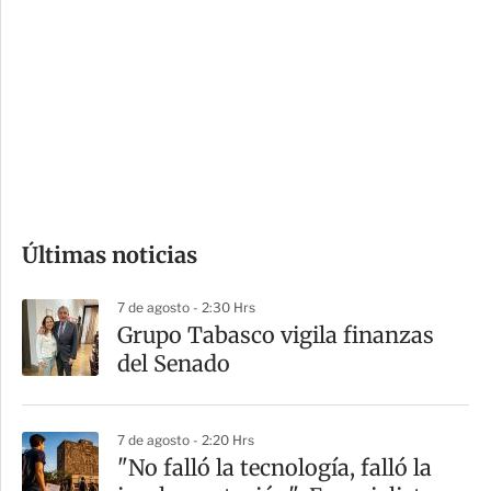
o
d
n
a
e
r
s
d
e
c
o
Últimas noticias
m
p
7 de agosto - 2:30 Hrs
a
Grupo Tabasco vigila finanzas
r
del Senado
t
i
7 de agosto - 2:20 Hrs
r
"No falló la tecnología, falló la