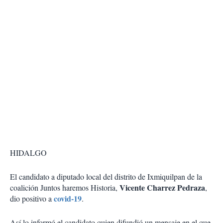
HIDALGO
El candidato a diputado local del distrito de Ixmiquilpan de la
Vicente Charrez Pedraza
coalición Juntos haremos Historia,
,
covid-19
dio positivo a
.
Así lo informó el candidato quien difundió un mensaje en el que