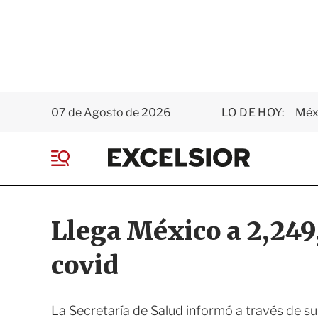
07 de Agosto de 2026
LO DE HOY:
Méxi
E
x
M
c
e
e
n
l
ú
s
Llega México a 2,249
i
o
covid
r
La Secretaría de Salud informó a través de s