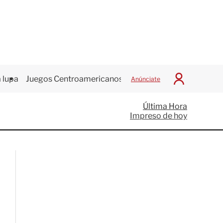
 lupa
Juegos Centroamericanos
Anúnciate
I
n
i
Última Hora
c
Impreso de hoy
i
a
r
S
e
s
i
ó
n