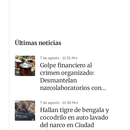
G
Últimas noticias
7 de agosto - 11:51 Hrs
Golpe financiero al
crimen organizado:
Desmantelan
narcolaboratorios con
afectación de mil 441
mdp
7 de agosto - 11:36 Hrs
Hallan tigre de bengala y
cocodrilo en auto lavado
del narco en Ciudad