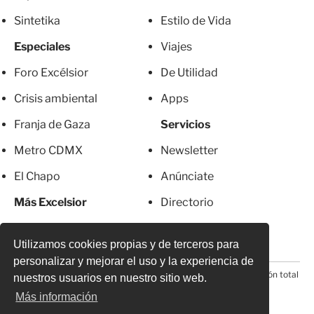
Sintetika
Estilo de Vida
Especiales
Viajes
Foro Excélsior
De Utilidad
Crisis ambiental
Apps
Franja de Gaza
Servicios
Metro CDMX
Newsletter
El Chapo
Anúnciate
Más Excelsior
Directorio
Mujeres
Suscripciones
Utilizamos cookies propias y de terceros para
personalizar y mejorar el uso y la experiencia de
© 2026 Todos los derechos reservados. Prohibida la reproducción total
nuestros usuarios en nuestro sitio web.
o parcial, incluyendo cualquier medio electrónico*
Más información