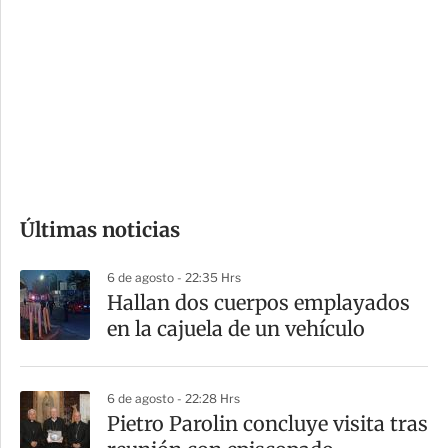
o
d
n
a
e
r
s
d
e
c
o
Últimas noticias
m
p
6 de agosto - 22:35 Hrs
a
Hallan dos cuerpos emplayados
r
en la cajuela de un vehículo
t
i
6 de agosto - 22:28 Hrs
r
Pietro Parolin concluye visita tras