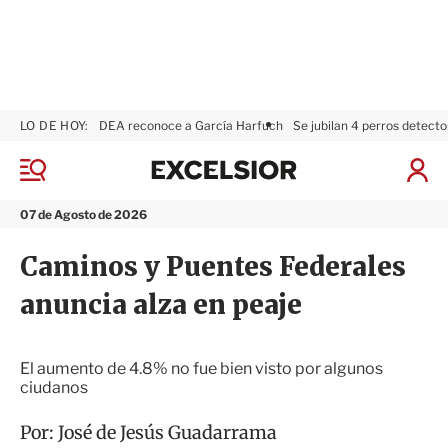
LO DE HOY:
DEA reconoce a García Harfuch
Se jubilan 4 perros detecto
E
x
M
I
c
e
n
n
e
i
07 de Agosto de 2026
ú
l
c
s
i
Caminos y Puentes Federales
i
a
o
r
anuncia alza en peaje
r
S
e
s
i
El aumento de 4.8% no fue bien visto por algunos
ó
ciudanos
n
Por:
José de Jesús Guadarrama