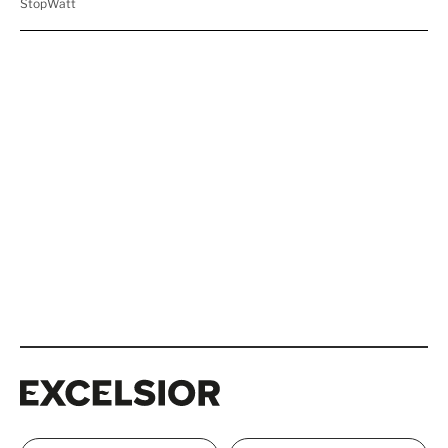
Excelsior
Excelsior