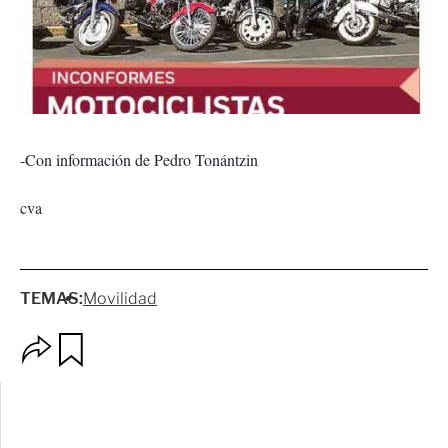
-Con información de Pedro Tonántzin
cva
TEMAS:
Movilidad
O
G
p
u
c
a
i
r