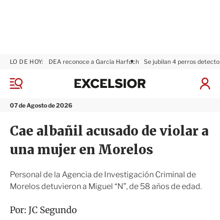
LO DE HOY:
DEA reconoce a García Harfuch
Se jubilan 4 perros detecto
E
x
M
I
c
e
n
n
e
i
07 de Agosto de 2026
ú
l
c
s
i
Cae albañil acusado de violar a
i
a
o
r
una mujer en Morelos
r
S
e
s
Personal de la Agencia de Investigación Criminal de
i
Morelos detuvieron a Miguel “N”, de 58 años de edad.
ó
n
Por:
JC Segundo