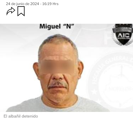
24 de junio de 2024 - 16:19 Hrs
O
G
u
p
a
c
r
i
d
o
a
n
r
e
s
d
e
c
o
m
p
a
r
t
i
r
El albañil detenido