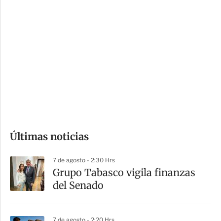
c
a
i
r
o
d
n
a
e
r
s
d
e
c
o
Últimas noticias
m
p
7 de agosto - 2:30 Hrs
a
Grupo Tabasco vigila finanzas
r
del Senado
t
i
7 de agosto - 2:20 Hrs