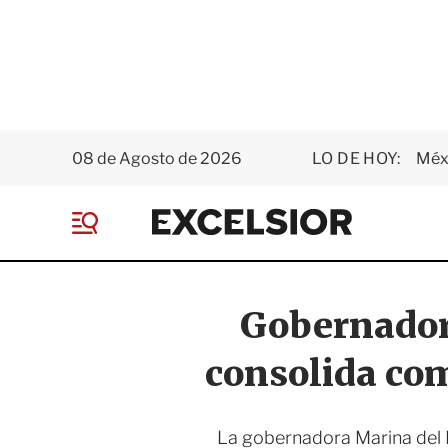
08 de Agosto de 2026
LO DE HOY:
Méxi
E
x
M
c
e
e
n
l
ú
s
Gobernadora
i
o
consolida com
r
La gobernadora Marina del P