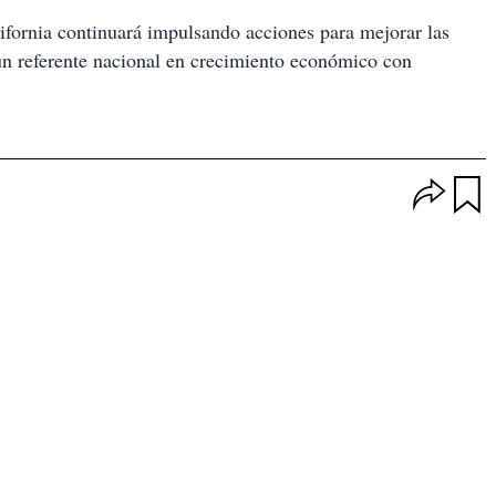
fornia continuará impulsando acciones para mejorar las
un referente nacional en crecimiento económico con
O
p
u
c
a
i
r
o
d
n
a
e
r
s
d
e