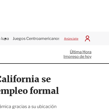
 lupa
Juegos Centroamericanos
Anúnciate
I
n
i
Última Hora
c
Impreso de hoy
i
a
r
S
alifornia se
e
s
i
 empleo formal
ó
n
ámica gracias a su ubicación