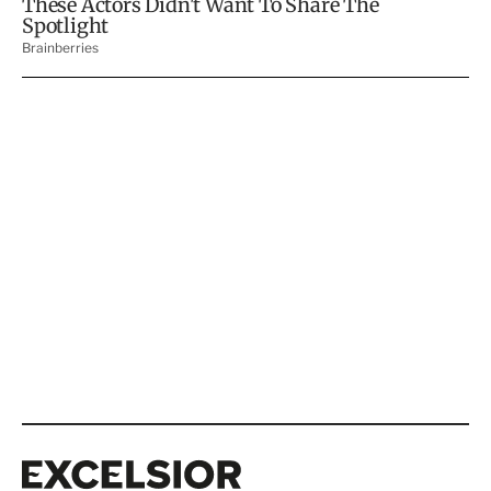
Excelsior
Excelsior