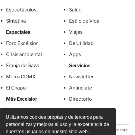
Espectáculos
Salud
Sintetika
Estilo de Vida
Especiales
Viajes
Foro Excélsior
De Utilidad
Crisis ambiental
Apps
Franja de Gaza
Servicios
Metro CDMX
Newsletter
El Chapo
Anúnciate
Más Excelsior
Directorio
Mujeres
Suscripciones
Utilizamos cookies propias y de terceros para
personalizar y mejorar el uso y la experiencia de
© 2026 Todos los derechos reservados. Prohibida la reproducción total
nuestros usuarios en nuestro sitio web.
o parcial, incluyendo cualquier medio electrónico*