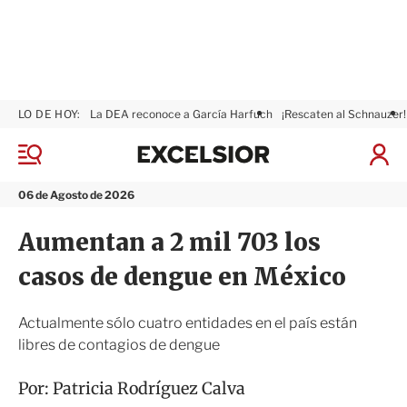
LO DE HOY:
La DEA reconoce a García Harfuch
¡Rescaten al Schnauzer!
E
x
M
I
c
e
n
n
e
i
06 de Agosto de 2026
ú
l
c
s
i
Aumentan a 2 mil 703 los
i
a
o
r
casos de dengue en México
r
S
e
s
Actualmente sólo cuatro entidades en el país están
i
libres de contagios de dengue
ó
n
Por:
Patricia Rodríguez Calva