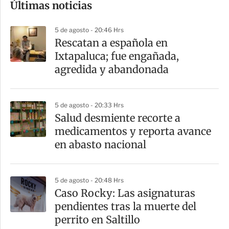
Últimas noticias
m
p
5 de agosto - 20:46 Hrs
a
Rescatan a española en
r
Ixtapaluca; fue engañada,
t
agredida y abandonada
i
r
5 de agosto - 20:33 Hrs
Salud desmiente recorte a
medicamentos y reporta avance
en abasto nacional
5 de agosto - 20:48 Hrs
Caso Rocky: Las asignaturas
pendientes tras la muerte del
perrito en Saltillo