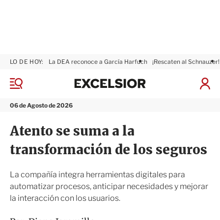
LO DE HOY:
La DEA reconoce a García Harfuch
¡Rescaten al Schnauzer!
E
x
M
I
c
e
n
n
e
i
06 de Agosto de 2026
ú
l
c
s
i
Atento se suma a la
i
a
o
r
transformación de los seguros
r
S
e
s
La compañía integra herramientas digitales para
i
automatizar procesos, anticipar necesidades y mejorar
ó
la interacción con los usuarios.
n