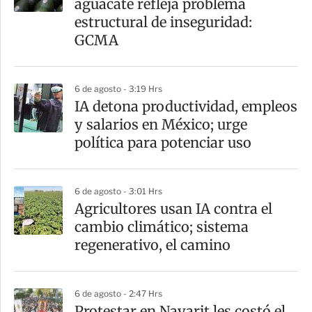
aguacate refleja problema
t
estructural de inseguridad:
i
GCMA
r
6 de agosto - 3:19 Hrs
IA detona productividad, empleos
y salarios en México; urge
política para potenciar uso
6 de agosto - 3:01 Hrs
Agricultores usan IA contra el
cambio climático; sistema
regenerativo, el camino
6 de agosto - 2:47 Hrs
Protestar en Nayarit les costó el