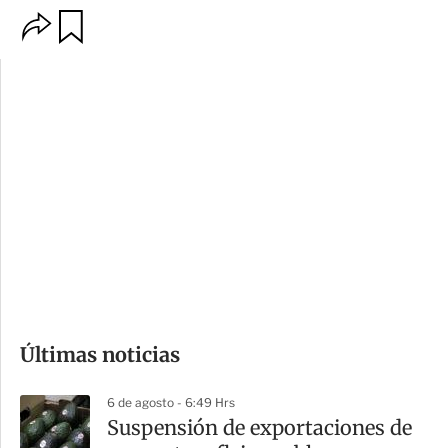
O
G
p
u
c
a
i
r
o
d
n
a
e
r
s
d
e
c
o
Últimas noticias
m
p
6 de agosto - 6:49 Hrs
a
Suspensión de exportaciones de
r