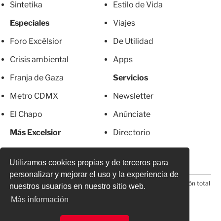
Sintetika
Estilo de Vida
Especiales
Viajes
Foro Excélsior
De Utilidad
Crisis ambiental
Apps
Franja de Gaza
Servicios
Metro CDMX
Newsletter
El Chapo
Anúnciate
Más Excelsior
Directorio
Mujeres
Suscripciones
Utilizamos cookies propias y de terceros para
personalizar y mejorar el uso y la experiencia de
© 2026 Todos los derechos reservados. Prohibida la reproducción total
nuestros usuarios en nuestro sitio web.
o parcial, incluyendo cualquier medio electrónico*
Más información