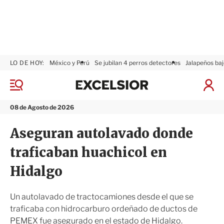
LO DE HOY:
México y Perú
Se jubilan 4 perros detectores
Jalapeños baj
E
x
M
I
c
e
n
n
e
i
08 de Agosto de 2026
ú
l
c
s
i
Aseguran autolavado donde
i
a
o
r
traficaban huachicol en
r
S
e
Hidalgo
s
i
ó
Un autolavado de tractocamiones desde el que se
n
traficaba con hidrocarburo ordeñado de ductos de
PEMEX fue asegurado en el estado de Hidalgo.