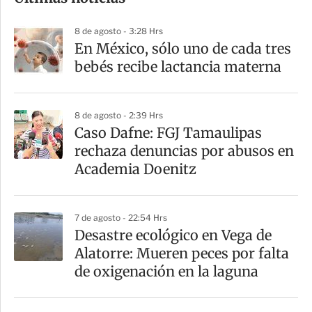
m
p
8 de agosto - 3:28 Hrs
a
En México, sólo uno de cada tres
r
bebés recibe lactancia materna
t
i
8 de agosto - 2:39 Hrs
r
Caso Dafne: FGJ Tamaulipas
rechaza denuncias por abusos en
Academia Doenitz
7 de agosto - 22:54 Hrs
Desastre ecológico en Vega de
Alatorre: Mueren peces por falta
de oxigenación en la laguna