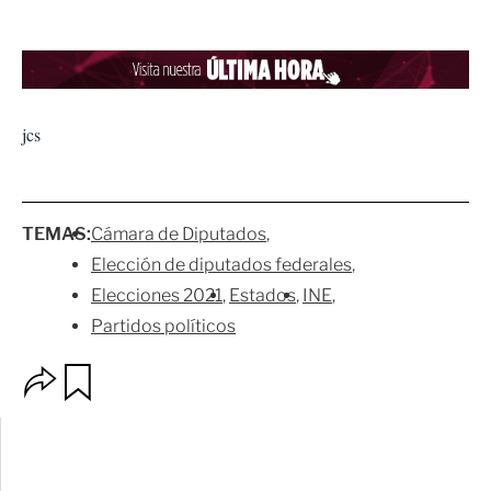
jcs
TEMAS:
Cámara de Diputados
Elección de diputados federales
Elecciones 2021
Estados
INE
Partidos políticos
O
G
p
u
c
a
i
r