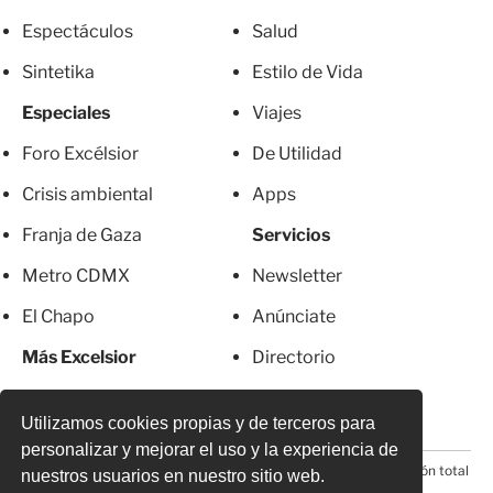
Espectáculos
Salud
Sintetika
Estilo de Vida
Especiales
Viajes
Foro Excélsior
De Utilidad
Crisis ambiental
Apps
Franja de Gaza
Servicios
Metro CDMX
Newsletter
El Chapo
Anúnciate
Más Excelsior
Directorio
Mujeres
Suscripciones
Utilizamos cookies propias y de terceros para
personalizar y mejorar el uso y la experiencia de
© 2026 Todos los derechos reservados. Prohibida la reproducción total
nuestros usuarios en nuestro sitio web.
o parcial, incluyendo cualquier medio electrónico*