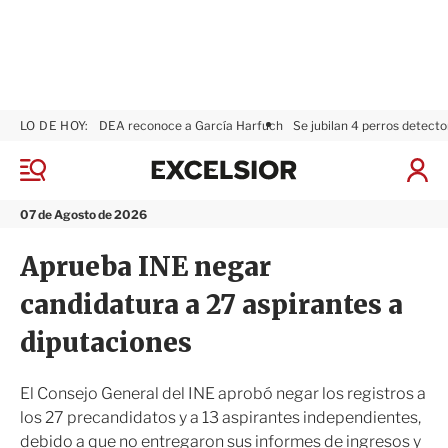
LO DE HOY:
DEA reconoce a García Harfuch
Se jubilan 4 perros detecto
E
x
M
I
c
e
n
n
e
i
07 de Agosto de 2026
ú
l
c
s
i
Aprueba INE negar
i
a
o
r
candidatura a 27 aspirantes a
r
S
e
diputaciones
s
i
ó
El Consejo General del INE aprobó negar los registros a
n
los 27 precandidatos y a 13 aspirantes independientes,
debido a que no entregaron sus informes de ingresos y