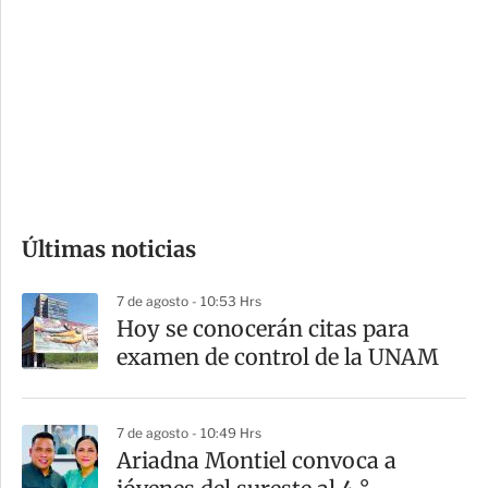
o
d
n
a
e
r
s
d
e
c
o
Últimas noticias
m
p
7 de agosto - 10:53 Hrs
a
Hoy se conocerán citas para
r
examen de control de la UNAM
t
i
7 de agosto - 10:49 Hrs
r
Ariadna Montiel convoca a