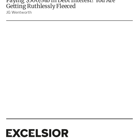
Excelsior
Excelsior