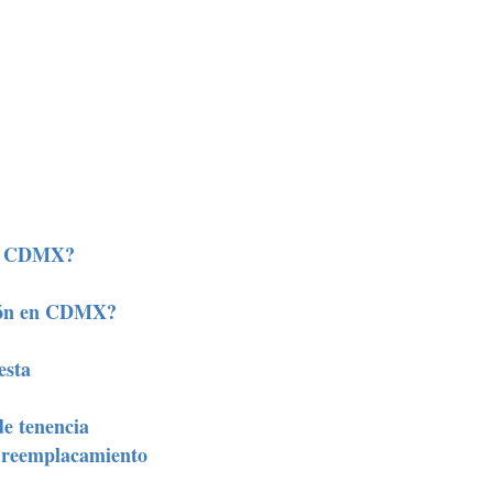
en CDMX?
ción en CDMX?
esta
de tenencia
y reemplacamiento