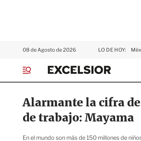
08 de Agosto de 2026
LO DE HOY:
Méxi
E
x
M
c
e
e
n
l
ú
s
Alarmante la cifra d
i
o
de trabajo: Mayama
r
En el mundo son más de 150 millones de niños