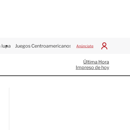
 lupa
Juegos Centroamericanos
Anúnciate
I
n
i
Última Hora
c
Impreso de hoy
i
a
r
S
e
s
i
ó
n