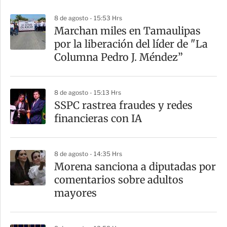
p
8 de agosto - 15:53 Hrs
a
Marchan miles en Tamaulipas
r
por la liberación del líder de "La
t
Columna Pedro J. Méndez”
i
r
8 de agosto - 15:13 Hrs
SSPC rastrea fraudes y redes
financieras con IA
8 de agosto - 14:35 Hrs
Morena sanciona a diputadas por
comentarios sobre adultos
mayores