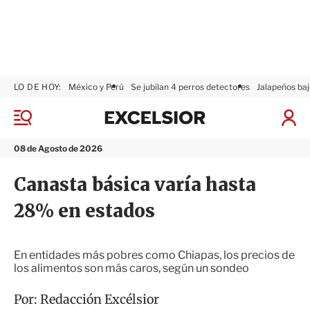
LO DE HOY:
México y Perú
Se jubilan 4 perros detectores
Jalapeños baj
E
x
M
I
c
e
n
n
e
i
08 de Agosto de 2026
ú
l
c
s
i
Canasta básica varía hasta
i
a
o
r
28% en estados
r
S
e
s
i
En entidades más pobres como Chiapas, los precios de
ó
los alimentos son más caros, según un sondeo
n
Por:
Redacción Excélsior