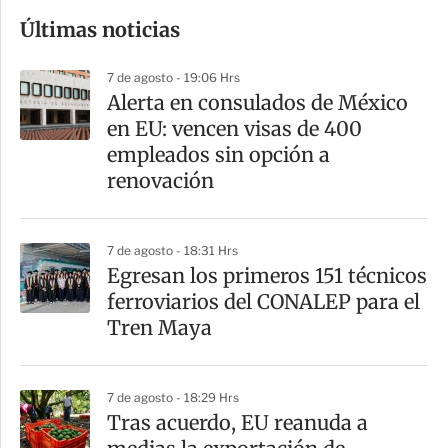
o
Últimas noticias
m
p
7 de agosto - 19:06 Hrs
a
Alerta en consulados de México
r
en EU: vencen visas de 400
t
empleados sin opción a
i
renovación
r
7 de agosto - 18:31 Hrs
Egresan los primeros 151 técnicos
ferroviarios del CONALEP para el
Tren Maya
7 de agosto - 18:29 Hrs
Tras acuerdo, EU reanuda a