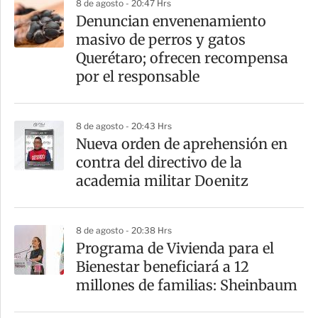
8 de agosto - 20:47 Hrs
a
Denuncian envenenamiento
r
masivo de perros y gatos
t
Querétaro; ofrecen recompensa
i
por el responsable
r
8 de agosto - 20:43 Hrs
Nueva orden de aprehensión en
contra del directivo de la
academia militar Doenitz
8 de agosto - 20:38 Hrs
Programa de Vivienda para el
Bienestar beneficiará a 12
millones de familias: Sheinbaum