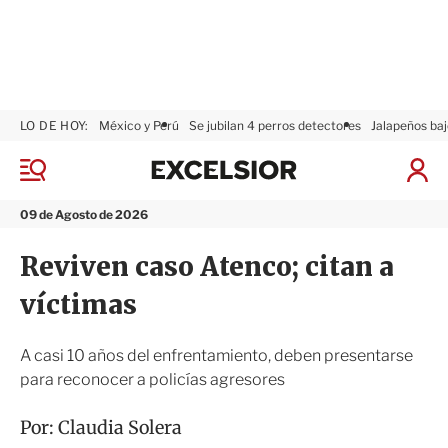
LO DE HOY:
México y Perú
Se jubilan 4 perros detectores
Jalapeños baj
E
x
M
I
c
e
n
n
e
i
09 de Agosto de 2026
ú
l
c
s
i
Reviven caso Atenco; citan a
i
a
o
r
víctimas
r
S
e
s
A casi 10 años del enfrentamiento, deben presentarse
i
para reconocer a policías agresores
ó
n
Por:
Claudia Solera