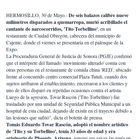
r
De seis balazos calibre nueve
HERMOSILLO, 30 de Mayo.-
milímetros disparados a quemarropa, murió acribillado el
cantante de narcocorridos, 'Tito Torbellino'
, en un
restaurante de Ciudad Obregón, cabecera del municipio de
Cajeme, donde el viernes se presentaría en el palenque de la
Expo.
La Procuraduría General de Justicia de Sonora (PGJE) confirmó
que el intérprete del llamado 'movimiento alterado' comía con
otras personas en el restaurante de comida china 'RED', ubicado
frente al concurrido centro comercial Plaza Tutuli, cuando dos
sujetos arribaron al establecimiento, encerraron a los clientes y
uno de ellos disparó en repetidas ocasiones contra el artista.
Luego de la agresión, Tovar Rascón ('Tito Torbellino') fue
trasladado por una unidad de Seguridad Pública Municipal a un
hospital de esta ciudad, dejando de existir en el trayecto debido a
las lesiones que sufrió", dicta el boletín de prensa.
Tomás Eduardo Tovar Rascón, adoptó el nombre artístico
de 'Tito y su Torbellino', tenía 33 años de edad y era
originario de Phoenix, Arizona
, aunque sus raíces las tenía en