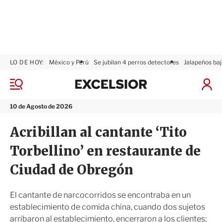
LO DE HOY:
México y Perú
Se jubilan 4 perros detectores
Jalapeños baj
E
x
M
I
c
e
n
n
e
i
10 de Agosto de 2026
ú
l
c
s
i
Acribillan al cantante ‘Tito
i
a
o
r
Torbellino’ en restaurante de
r
S
e
Ciudad de Obregón
s
i
ó
El cantante de narcocorridos se encontraba en un
n
establecimiento de comida china, cuando dos sujetos
arribaron al establecimiento, encerraron a los clientes;