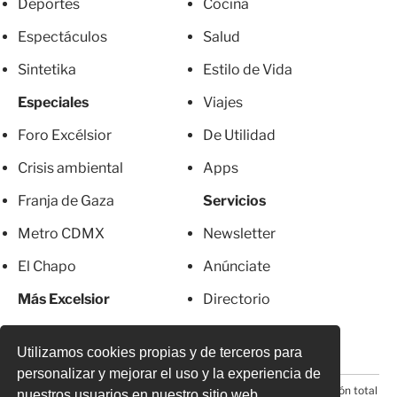
Deportes
Cocina
Espectáculos
Salud
Sintetika
Estilo de Vida
Especiales
Viajes
Foro Excélsior
De Utilidad
Crisis ambiental
Apps
Franja de Gaza
Servicios
Metro CDMX
Newsletter
El Chapo
Anúnciate
Más Excelsior
Directorio
Mujeres
Suscripciones
Utilizamos cookies propias y de terceros para
personalizar y mejorar el uso y la experiencia de
© 2026 Todos los derechos reservados. Prohibida la reproducción total
nuestros usuarios en nuestro sitio web.