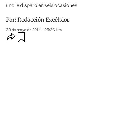
uno le disparó en seis ocasiones
Por:
Redacción Excélsior
30 de mayo de 2014 - 05:36 Hrs
O
G
u
p
a
c
r
i
d
o
a
n
r
e
s
d
e
c
o
m
p
a
r
t
i