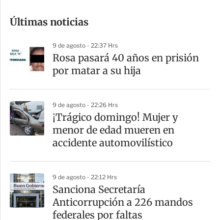
o
Últimas noticias
m
p
9 de agosto - 22:37 Hrs
a
Rosa pasará 40 años en prisión
r
por matar a su hija
t
i
9 de agosto - 22:26 Hrs
r
¡Trágico domingo! Mujer y
menor de edad mueren en
accidente automovilístico
9 de agosto - 22:12 Hrs
Sanciona Secretaría
Anticorrupción a 226 mandos
federales por faltas