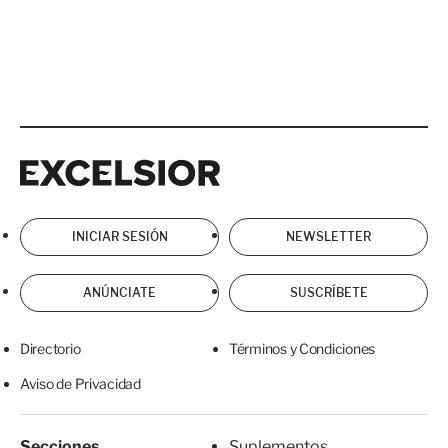
Excelsior
Excelsior
INICIAR SESIÓN
NEWSLETTER
ANÚNCIATE
SUSCRÍBETE
Directorio
Términos y Condiciones
Aviso de Privacidad
Secciones
Suplementos