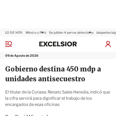
LO DE HOY:
México y Perú
Se jubilan 4 perros detectores
Jalapeños baj
E
x
M
I
c
e
n
n
e
i
09 de Agosto de 2026
ú
l
c
s
i
Gobierno destina 450 mdp a
i
a
o
r
unidades antisecuestro
r
S
e
s
El titular de la Conase, Renato Sales Heredia, indicó que
i
la cifra servirá para dignificar el trabajo de los
ó
encargados de esas oficinas
n