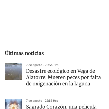
n
a
e
r
s
d
e
c
o
Últimas noticias
m
p
7 de agosto - 22:54 Hrs
a
Desastre ecológico en Vega de
r
Alatorre: Mueren peces por falta
t
de oxigenación en la laguna
i
r
7 de agosto - 22:15 Hrs
Sagrado Corazón, una película