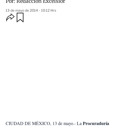
Por:
Redacción Excélsior
13 de mayo de 2014 - 10:12 Hrs
O
G
u
p
a
c
r
i
d
o
a
n
r
e
s
d
e
c
o
m
p
a
r
t
i
r
Procuraduría
CIUDAD DE MÉXICO, 13 de mayo.- La