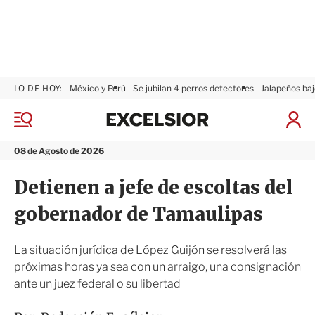
LO DE HOY:
México y Perú
Se jubilan 4 perros detectores
Jalapeños baj
E
x
M
I
c
e
n
n
e
i
08 de Agosto de 2026
ú
l
c
s
i
Detienen a jefe de escoltas del
i
a
o
r
gobernador de Tamaulipas
r
S
e
s
La situación jurídica de López Guijón se resolverá las
i
próximas horas ya sea con un arraigo, una consignación
ó
ante un juez federal o su libertad
n