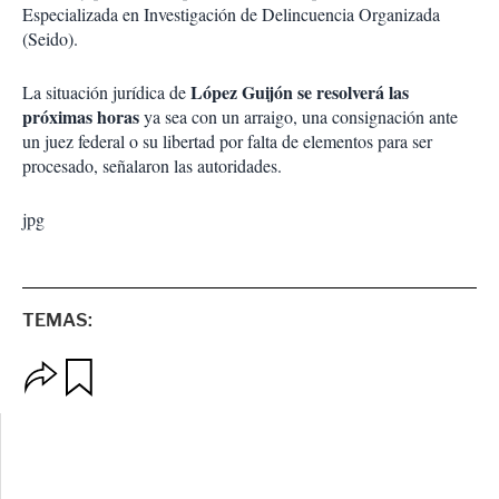
Especializada en Investigación de Delincuencia Organizada
(Seido).
López Guijón se resolverá las
La situación jurídica de
próximas horas
ya sea con un arraigo, una consignación ante
un juez federal o su libertad por falta de elementos para ser
procesado, señalaron las autoridades.
jpg
TEMAS:
O
G
p
u
c
a
i
r
o
d