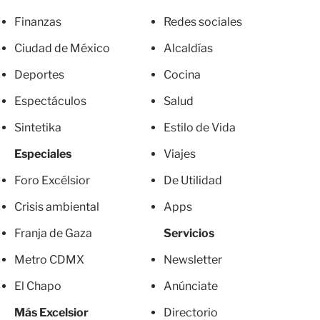
Finanzas
Redes sociales
Ciudad de México
Alcaldías
Deportes
Cocina
Espectáculos
Salud
Sintetika
Estilo de Vida
Especiales
Viajes
Foro Excélsior
De Utilidad
Crisis ambiental
Apps
Franja de Gaza
Servicios
Metro CDMX
Newsletter
El Chapo
Anúnciate
Más Excelsior
Directorio