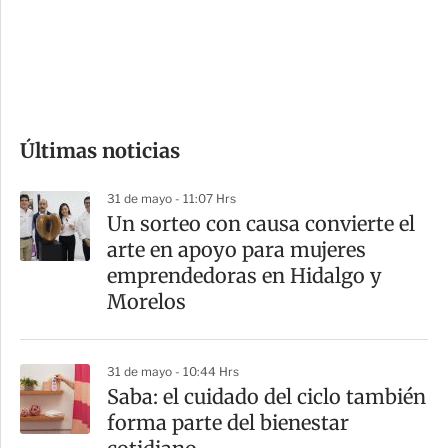
s
d
e
c
o
Últimas noticias
m
p
31 de mayo - 11:07 Hrs
a
Un sorteo con causa convierte el
r
arte en apoyo para mujeres
t
emprendedoras en Hidalgo y
i
Morelos
r
31 de mayo - 10:44 Hrs
Saba: el cuidado del ciclo también
forma parte del bienestar