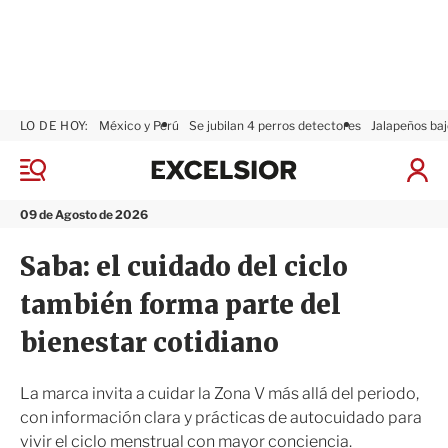
LO DE HOY:
México y Perú
Se jubilan 4 perros detectores
Jalapeños baj
E
x
M
I
c
e
n
n
e
i
09 de Agosto de 2026
ú
l
c
s
i
Saba: el cuidado del ciclo
i
a
o
r
también forma parte del
r
S
e
bienestar cotidiano
s
i
ó
La marca invita a cuidar la Zona V más allá del periodo,
n
con información clara y prácticas de autocuidado para
vivir el ciclo menstrual con mayor conciencia.