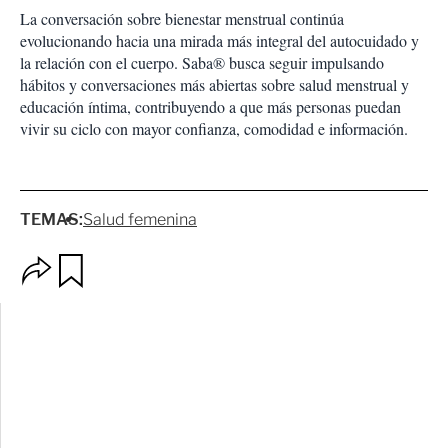
La conversación sobre bienestar menstrual continúa
evolucionando hacia una mirada más integral del autocuidado y
la relación con el cuerpo. Saba® busca seguir impulsando
hábitos y conversaciones más abiertas sobre salud menstrual y
educación íntima, contribuyendo a que más personas puedan
vivir su ciclo con mayor confianza, comodidad e información.
TEMAS:
Salud femenina
O
G
p
u
c
a
i
r
o
d
n
a
e
r