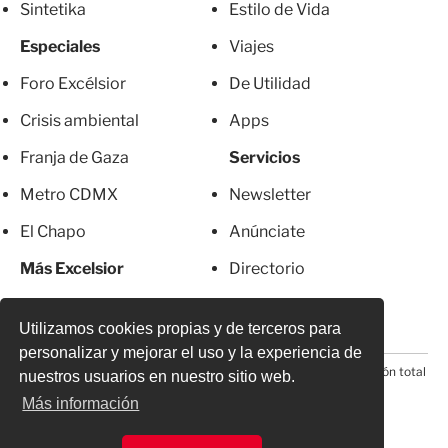
Sintetika
Estilo de Vida
Especiales
Viajes
Foro Excélsior
De Utilidad
Crisis ambiental
Apps
Franja de Gaza
Servicios
Metro CDMX
Newsletter
El Chapo
Anúnciate
Más Excelsior
Directorio
Mujeres
Suscripciones
Utilizamos cookies propias y de terceros para
personalizar y mejorar el uso y la experiencia de
© 2026 Todos los derechos reservados. Prohibida la reproducción total
nuestros usuarios en nuestro sitio web.
o parcial, incluyendo cualquier medio electrónico*
Más información