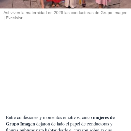
i
r
Así viven la maternidad en 2026 las conductoras de Grupo Imagen
Excélsior
mujeres de
Entre confesiones y momentos emotivos, cinco
Grupo Imagen
dejaron de lado el papel de conductoras y
figuras públicas para hablar desde el corazón sobre lo que