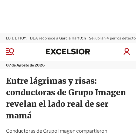
LO DE HOY:
DEA reconoce a García Harfuch
Se jubilan 4 perros detecto
E
x
M
I
c
e
n
n
e
i
07 de Agosto de 2026
ú
l
c
s
i
Entre lágrimas y risas:
i
a
o
r
conductoras de Grupo Imagen
r
S
e
revelan el lado real de ser
s
i
mamá
ó
n
Conductoras de Grupo Imagen compartieron