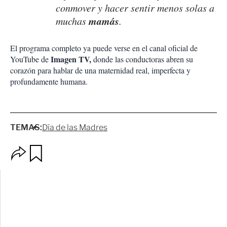
conmover y hacer sentir menos solas a
mamás
muchas
.
El programa completo ya puede verse en el canal oficial de
Imagen TV,
YouTube de
donde las conductoras abren su
corazón para hablar de una maternidad real, imperfecta y
profundamente humana.
TEMAS:
Día de las Madres
O
G
p
u
c
a
i
r
o
d
n
a