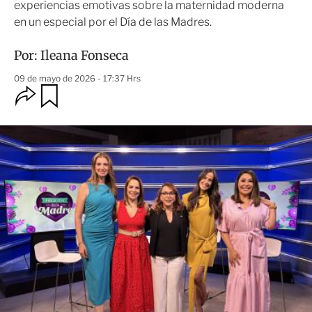
experiencias emotivas sobre la maternidad moderna
en un especial por el Día de las Madres.
Por:
Ileana Fonseca
09 de mayo de 2026 - 17:37 Hrs
O
G
u
p
a
c
r
i
d
o
a
n
r
e
s
d
e
c
o
m
p
a
r
t