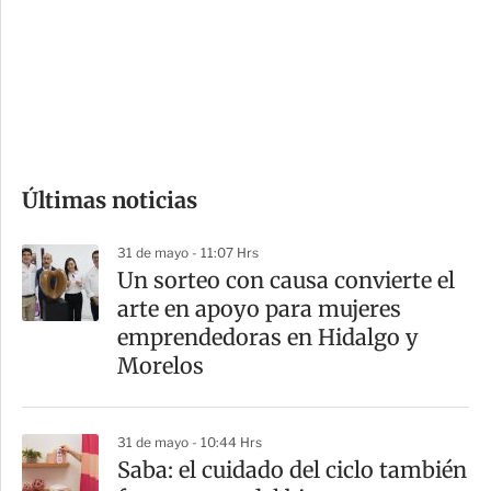
e
r
s
d
e
c
o
Últimas noticias
m
p
31 de mayo - 11:07 Hrs
a
Un sorteo con causa convierte el
r
arte en apoyo para mujeres
t
emprendedoras en Hidalgo y
i
Morelos
r
31 de mayo - 10:44 Hrs
Saba: el cuidado del ciclo también