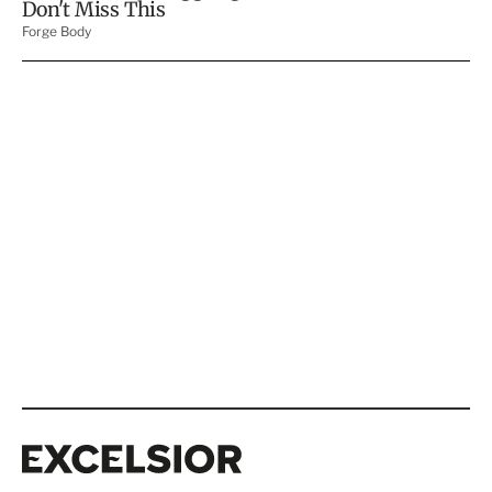
Excelsior
Excelsior