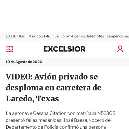
LO DE HOY:
México y Perú
Se jubilan 4 perros detectores
Jalapeños baj
E
x
M
I
c
e
n
n
e
i
10 de Agosto de 2026
ú
l
c
s
i
VIDEO: Avión privado se
i
a
o
r
desploma en carretera de
r
S
e
Laredo, Texas
s
i
ó
La aeronave Cessna Citation con matrícula N523QS
n
presentó fallas mecánicas; José Baeza, vocero del
Departamento de Policía confirmó una persona