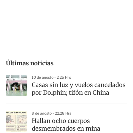
n
a
e
r
s
d
e
c
o
Últimas noticias
m
p
10 de agosto - 2:25 Hrs
a
Casas sin luz y vuelos cancelados
r
por Dolphin; tifón en China
t
i
9 de agosto - 22:28 Hrs
r
Hallan ocho cuerpos
desmembrados en mina