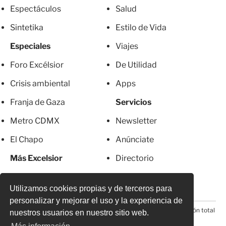
Espectáculos
Salud
Sintetika
Estilo de Vida
Especiales
Viajes
Foro Excélsior
De Utilidad
Crisis ambiental
Apps
Franja de Gaza
Servicios
Metro CDMX
Newsletter
El Chapo
Anúnciate
Más Excelsior
Directorio
Mujeres
Suscripciones
Utilizamos cookies propias y de terceros para
personalizar y mejorar el uso y la experiencia de
© 2026 Todos los derechos reservados. Prohibida la reproducción total
nuestros usuarios en nuestro sitio web.
o parcial, incluyendo cualquier medio electrónico*