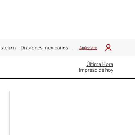
stélum
Dragones mexicanos
Juegos Centroamericanos
Anúnciate
I
n
i
Última Hora
c
Impreso de hoy
i
a
r
S
e
s
i
ó
n