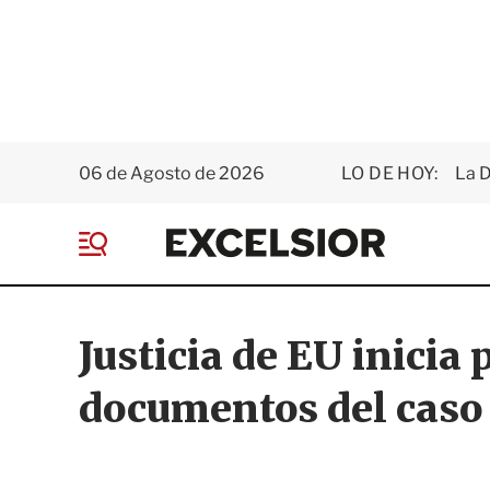
06 de Agosto de 2026
LO DE HOY:
La D
E
x
M
c
e
e
n
l
ú
s
Justicia de EU inicia 
i
o
documentos del caso
r