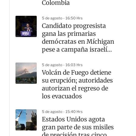
Colombia
5 de agosto - 16:50 Hrs
Candidato progresista
gana las primarias
demócratas en Míchigan
pese a campaña israelí
en su contra
5 de agosto - 16:03 Hrs
Volcán de Fuego detiene
su erupción; autoridades
autorizan el regreso de
los evacuados
5 de agosto - 15:40 Hrs
Estados Unidos agota
gran parte de sus misiles
de precisión tras cinco