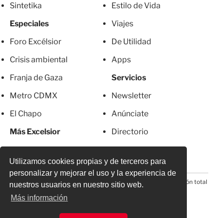
Sintetika
Estilo de Vida
Especiales
Viajes
Foro Excélsior
De Utilidad
Crisis ambiental
Apps
Franja de Gaza
Servicios
Metro CDMX
Newsletter
El Chapo
Anúnciate
Más Excelsior
Directorio
Mujeres
Suscripciones
Utilizamos cookies propias y de terceros para
personalizar y mejorar el uso y la experiencia de
© 2026 Todos los derechos reservados. Prohibida la reproducción total
nuestros usuarios en nuestro sitio web.
o parcial, incluyendo cualquier medio electrónico*
Más información