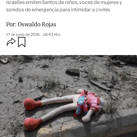
israelíes emiten llantos de niños, voces de mujeres y
sonidos de emergencia para intimidar a civiles
Por:
Oswaldo Rojas
17 de junio de 2026 - 18:43 Hrs
O
G
u
p
a
c
r
i
d
o
a
n
r
e
s
d
e
c
o
m
p
a
r
t