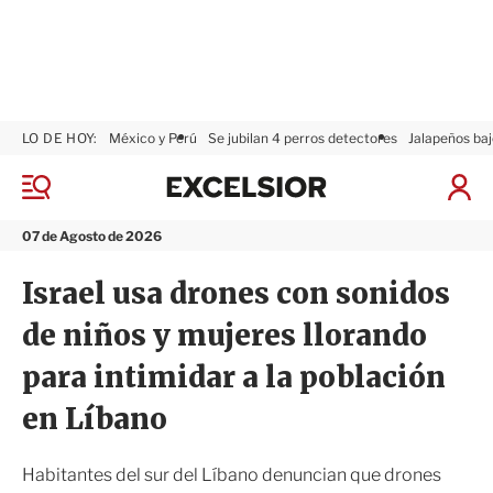
LO DE HOY:
México y Perú
Se jubilan 4 perros detectores
Jalapeños baj
E
x
M
I
c
e
n
n
e
i
07 de Agosto de 2026
ú
l
c
s
i
Israel usa drones con sonidos
i
a
o
r
de niños y mujeres llorando
r
S
e
para intimidar a la población
s
i
en Líbano
ó
n
Habitantes del sur del Líbano denuncian que drones