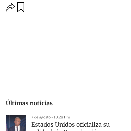
O
G
p
u
c
a
i
r
o
d
n
a
e
r
s
d
e
c
o
Últimas noticias
m
p
7 de agosto - 13:28 Hrs
a
Estados Unidos oficializa su
r