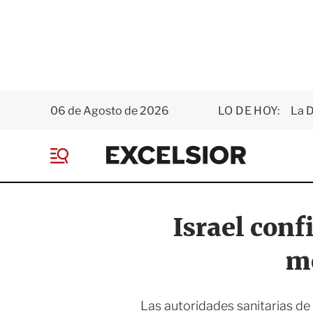
06 de Agosto de 2026
LO DE HOY:
La D
E
x
M
c
e
e
n
l
ú
s
Israel conf
i
o
me
r
Las autoridades sanitarias de 