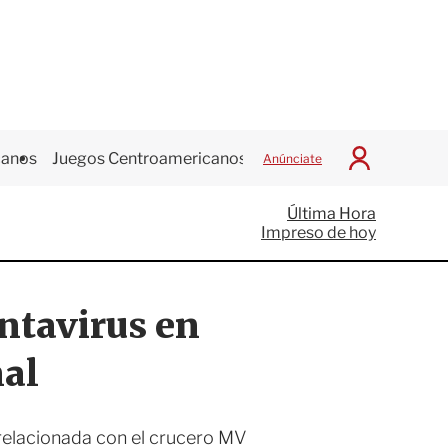
canos
Juegos Centroamericanos
Anúnciate
I
n
i
Última Hora
c
Impreso de hoy
i
a
r
S
antavirus en
e
s
i
nal
ó
n
a relacionada con el crucero MV