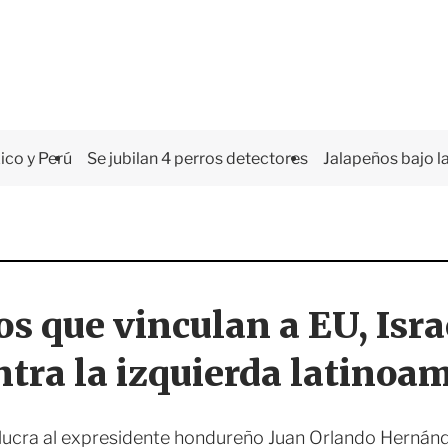
co y Perú
Se jubilan 4 perros detectores
Jalapeños bajo la
os que vinculan a EU, Isra
ntra la izquierda latinoa
lucra al expresidente hondureño Juan Orlando Hernánd