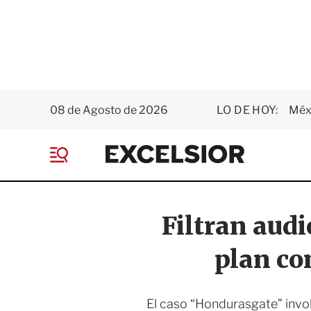
08 de Agosto de 2026
LO DE HOY:
Méxi
E
x
M
c
e
e
n
l
ú
s
Filtran audi
i
o
plan co
r
El caso “Hondurasgate” invo