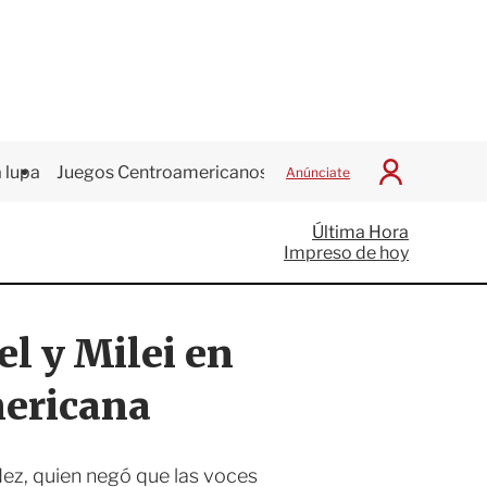
 lupa
Juegos Centroamericanos
Anúnciate
I
n
i
Última Hora
c
Impreso de hoy
i
a
r
S
el y Milei en
e
s
i
mericana
ó
n
ez, quien negó que las voces