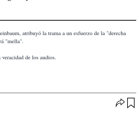
inbaum, atribuyó la trama a un esfuerzo de la "derecha
rá "mella".
 veracidad de los audios.
O
p
u
c
a
i
r
o
d