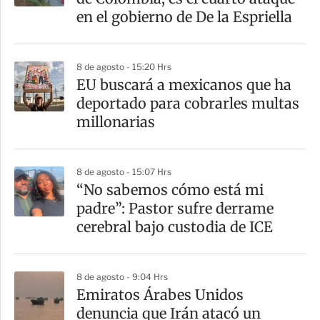
t
en el gobierno de De la Espriella
i
r
8 de agosto - 15:20 Hrs
EU buscará a mexicanos que ha
deportado para cobrarles multas
millonarias
8 de agosto - 15:07 Hrs
“No sabemos cómo está mi
padre”: Pastor sufre derrame
cerebral bajo custodia de ICE
8 de agosto - 9:04 Hrs
Emiratos Árabes Unidos
denuncia que Irán atacó un