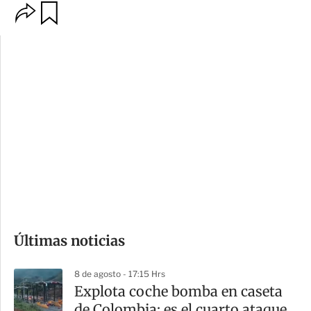
O
G
p
u
c
a
i
r
o
d
n
a
e
r
s
d
e
c
o
Últimas noticias
m
p
8 de agosto - 17:15 Hrs
a
Explota coche bomba en caseta
r
de Colombia; es el cuarto ataque