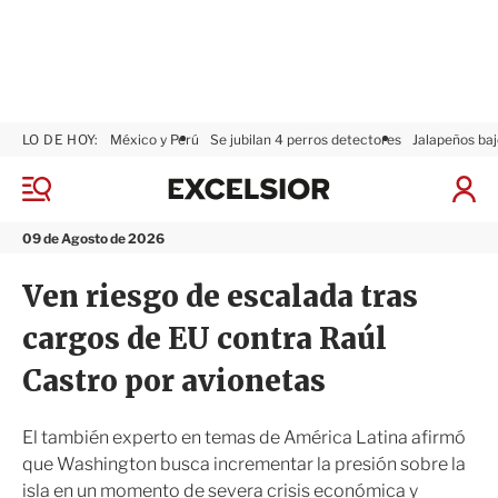
LO DE HOY:
México y Perú
Se jubilan 4 perros detectores
Jalapeños baj
E
x
M
I
c
e
n
n
e
i
09 de Agosto de 2026
ú
l
c
s
i
Ven riesgo de escalada tras
i
a
o
r
cargos de EU contra Raúl
r
S
e
Castro por avionetas
s
i
ó
El también experto en temas de América Latina afirmó
n
que Washington busca incrementar la presión sobre la
isla en un momento de severa crisis económica y