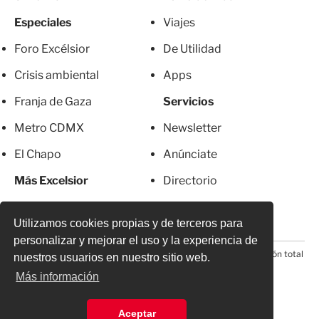
Especiales
Viajes
Foro Excélsior
De Utilidad
Crisis ambiental
Apps
Franja de Gaza
Servicios
Metro CDMX
Newsletter
El Chapo
Anúnciate
Más Excelsior
Directorio
Mujeres
Suscripciones
Utilizamos cookies propias y de terceros para
personalizar y mejorar el uso y la experiencia de
© 2026 Todos los derechos reservados. Prohibida la reproducción total
nuestros usuarios en nuestro sitio web.
o parcial, incluyendo cualquier medio electrónico*
Más información
Aceptar