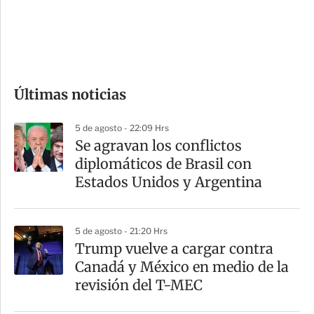
d
e
c
o
Últimas noticias
m
p
5 de agosto - 22:09 Hrs
a
Se agravan los conflictos
r
diplomáticos de Brasil con
t
Estados Unidos y Argentina
i
r
5 de agosto - 21:20 Hrs
Trump vuelve a cargar contra
Canadá y México en medio de la
revisión del T-MEC