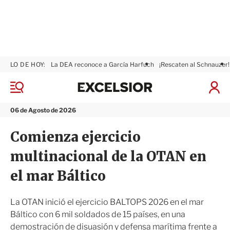
LO DE HOY:
La DEA reconoce a García Harfuch
¡Rescaten al Schnauzer!
E
x
M
I
c
e
n
n
e
i
06 de Agosto de 2026
ú
l
c
s
i
Comienza ejercicio
i
a
o
r
multinacional de la OTAN en
r
S
e
el mar Báltico
s
i
ó
La OTAN inició el ejercicio BALTOPS 2026 en el mar
n
Báltico con 6 mil soldados de 15 países, en una
demostración de disuasión y defensa marítima frente a