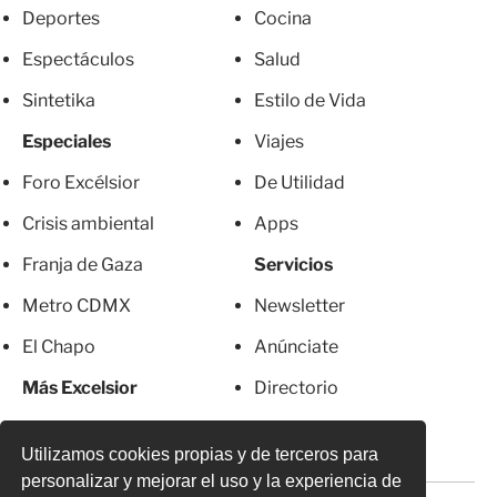
Deportes
Cocina
Espectáculos
Salud
Sintetika
Estilo de Vida
Especiales
Viajes
Foro Excélsior
De Utilidad
Crisis ambiental
Apps
Franja de Gaza
Servicios
Metro CDMX
Newsletter
El Chapo
Anúnciate
Más Excelsior
Directorio
Mujeres
Suscripciones
Utilizamos cookies propias y de terceros para
personalizar y mejorar el uso y la experiencia de