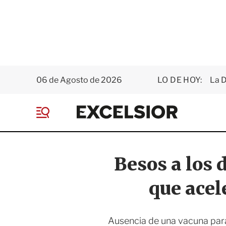
06 de Agosto de 2026
LO DE HOY:
La D
E
x
M
c
e
e
n
l
ú
s
Besos a los 
i
o
que acel
r
Ausencia de una vacuna para