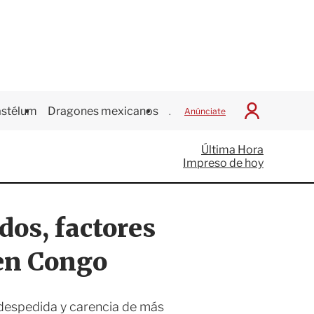
stélum
Dragones mexicanos
Juegos Centroamericanos
Anúnciate
I
n
i
Última Hora
c
Impreso de hoy
i
a
r
S
dos, factores
e
s
i
 en Congo
ó
n
 despedida y carencia de más