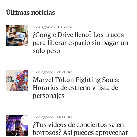
o
Últimas noticias
m
p
6 de agosto - 8:36 Hrs
a
¿Google Drive lleno? Los trucos
r
para liberar espacio sin pagar un
t
solo peso
i
r
5 de agosto - 21:21 Hrs
Marvel Tōkon Fighting Souls:
Horarios de estreno y lista de
personajes
5 de agosto - 14:11 Hrs
¿Tus videos de conciertos salen
borrosos? Así puedes aprovechar