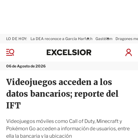
LO DE HOY:
La DEA reconoce a García Harfuch
Gastélum
Dragones m
E
x
M
I
c
e
n
n
e
i
06 de Agosto de 2026
ú
l
c
s
i
Videojuegos acceden a los
i
a
o
r
datos bancarios; reporte del
r
S
e
IFT
s
i
ó
Videojuegos móviles como Call of Duty, Minecraft y
n
Pokémon Go acceden a información de usuarios, entre
ella la bancaria y la ubicación