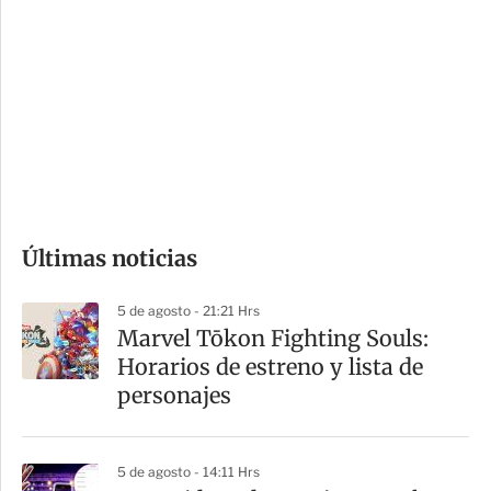
o
d
n
a
e
r
s
d
e
c
o
Últimas noticias
m
p
5 de agosto - 21:21 Hrs
a
Marvel Tōkon Fighting Souls:
r
Horarios de estreno y lista de
t
personajes
i
r
5 de agosto - 14:11 Hrs