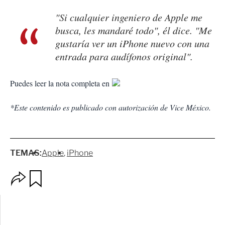
"Si cualquier ingeniero de Apple me
busca, les mandaré todo", él dice. "Me
gustaría ver un iPhone nuevo con una
entrada para audífonos original".
Puedes leer la nota completa en
*Este contenido es publicado con autorización de Vice México.
TEMAS:
Apple
iPhone
O
G
p
u
c
a
i
r