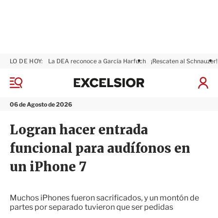
LO DE HOY:
La DEA reconoce a García Harfuch
¡Rescaten al Schnauzer!
E
x
M
I
c
e
n
n
e
i
06 de Agosto de 2026
ú
l
c
s
i
Logran hacer entrada
i
a
o
r
funcional para audífonos en
r
S
e
un iPhone 7
s
i
ó
n
Muchos iPhones fueron sacrificados, y un montón de
partes por separado tuvieron que ser pedidas