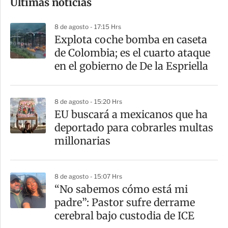
Últimas noticias
m
p
8 de agosto - 17:15 Hrs
a
Explota coche bomba en caseta
r
de Colombia; es el cuarto ataque
t
en el gobierno de De la Espriella
i
r
8 de agosto - 15:20 Hrs
EU buscará a mexicanos que ha
deportado para cobrarles multas
millonarias
8 de agosto - 15:07 Hrs
“No sabemos cómo está mi
padre”: Pastor sufre derrame
cerebral bajo custodia de ICE