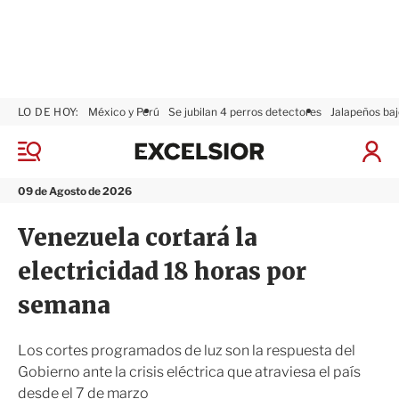
LO DE HOY:
México y Perú
Se jubilan 4 perros detectores
Jalapeños baj
E
x
M
I
c
e
n
n
e
i
09 de Agosto de 2026
ú
l
c
s
i
Venezuela cortará la
i
a
o
r
electricidad 18 horas por
r
S
e
semana
s
i
ó
Los cortes programados de luz son la respuesta del
n
Gobierno ante la crisis eléctrica que atraviesa el país
desde el 7 de marzo