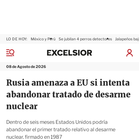
LO DE HOY:
México y Perú
Se jubilan 4 perros detectores
Jalapeños baj
E
x
M
I
c
e
n
n
e
i
08 de Agosto de 2026
ú
l
c
s
i
Rusia amenaza a EU si intenta
i
a
o
r
abandonar tratado de desarme
r
S
e
nuclear
s
i
ó
Dentro de seis meses Estados Unidos podría
n
abandonar el primer tratado relativo al desarme
nuclear, firmado en 1987