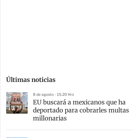
i
r
o
d
n
a
e
r
s
d
e
c
o
Últimas noticias
m
p
8 de agosto - 15:20 Hrs
a
EU buscará a mexicanos que ha
r
deportado para cobrarles multas
t
millonarias
i
r