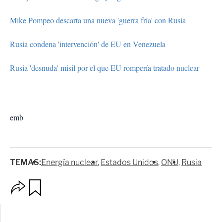
Mike Pompeo descarta una nueva 'guerra fría' con Rusia
Rusia condena 'intervención' de EU en Venezuela
Rusia 'desnuda' misil por el que EU rompería tratado nuclear
emb
TEMAS:
Energía nuclear
Estados Unidos
ONU
Rusia
O
G
p
u
c
a