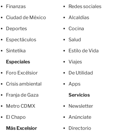
Finanzas
Redes sociales
Ciudad de México
Alcaldías
Deportes
Cocina
Espectáculos
Salud
Sintetika
Estilo de Vida
Especiales
Viajes
Foro Excélsior
De Utilidad
Crisis ambiental
Apps
Franja de Gaza
Servicios
Metro CDMX
Newsletter
El Chapo
Anúnciate
Más Excelsior
Directorio