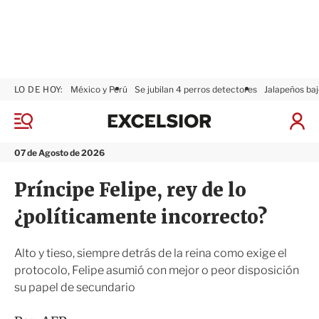
LO DE HOY:
México y Perú
Se jubilan 4 perros detectores
Jalapeños baj
E
x
M
I
c
e
n
n
e
i
07 de Agosto de 2026
ú
l
c
s
i
Príncipe Felipe, rey de lo
i
a
o
r
¿políticamente incorrecto?
r
S
e
s
Alto y tieso, siempre detrás de la reina como exige el
i
protocolo, Felipe asumió con mejor o peor disposición
ó
su papel de secundario
n