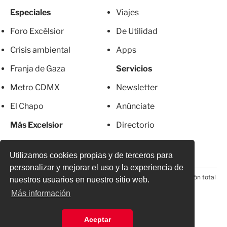
Especiales
Viajes
Foro Excélsior
De Utilidad
Crisis ambiental
Apps
Franja de Gaza
Servicios
Metro CDMX
Newsletter
El Chapo
Anúnciate
Más Excelsior
Directorio
Mujeres
Suscripciones
Utilizamos cookies propias y de terceros para
personalizar y mejorar el uso y la experiencia de
© 2026 Todos los derechos reservados. Prohibida la reproducción total
nuestros usuarios en nuestro sitio web.
o parcial, incluyendo cualquier medio electrónico*
Más información
Aceptar