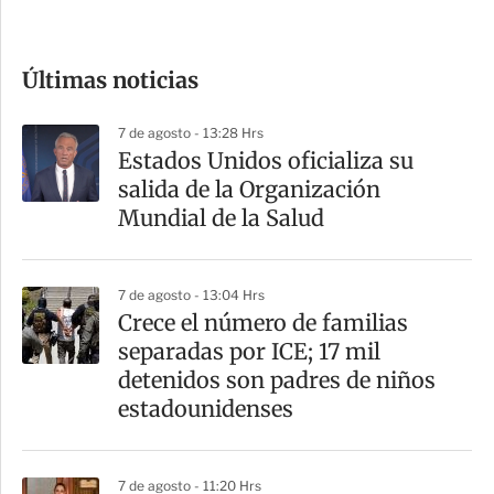
c
o
Últimas noticias
m
p
7 de agosto - 13:28 Hrs
a
Estados Unidos oficializa su
r
salida de la Organización
t
Mundial de la Salud
i
r
7 de agosto - 13:04 Hrs
Crece el número de familias
separadas por ICE; 17 mil
detenidos son padres de niños
estadounidenses
7 de agosto - 11:20 Hrs