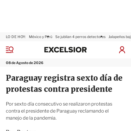
LO DE HOY:
México y Perú
Se jubilan 4 perros detectores
Jalapeños baj
E
x
M
I
c
e
n
n
e
i
08 de Agosto de 2026
ú
l
c
s
i
Paraguay registra sexto día de
i
a
o
r
protestas contra presidente
r
S
e
s
Por sexto día consecutivo se realizaron protestas
i
contra el presidente de Paraguay reclamando el
ó
manejo de la pandemia.
n