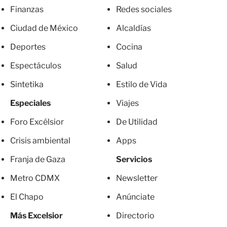
Finanzas
Redes sociales
Ciudad de México
Alcaldías
Deportes
Cocina
Espectáculos
Salud
Sintetika
Estilo de Vida
Especiales
Viajes
Foro Excélsior
De Utilidad
Crisis ambiental
Apps
Franja de Gaza
Servicios
Metro CDMX
Newsletter
El Chapo
Anúnciate
Más Excelsior
Directorio