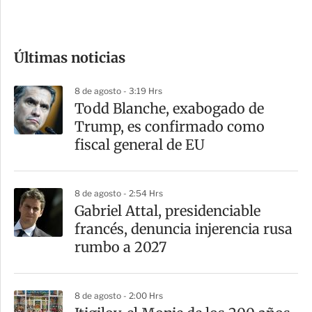
e
c
o
Últimas noticias
m
p
8 de agosto - 3:19 Hrs
a
Todd Blanche, exabogado de
r
Trump, es confirmado como
t
fiscal general de EU
i
r
8 de agosto - 2:54 Hrs
Gabriel Attal, presidenciable
francés, denuncia injerencia rusa
rumbo a 2027
8 de agosto - 2:00 Hrs