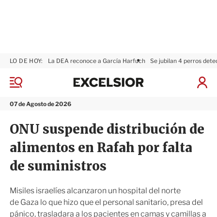
LO DE HOY:
La DEA reconoce a García Harfuch
Se jubilan 4 perros dete
E
x
M
I
c
e
n
n
e
i
07 de Agosto de 2026
ú
l
c
s
i
ONU suspende distribución de
i
a
o
r
alimentos en Rafah por falta
r
S
e
de suministros
s
i
ó
Misiles israelíes alcanzaron un hospital del norte
n
de Gaza lo que hizo que el personal sanitario, presa del
pánico, trasladara a los pacientes en camas y camillas a