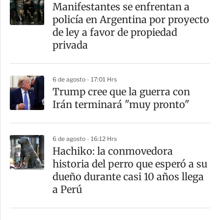
a
Manifestantes se enfrentan a
r
policía en Argentina por proyecto
t
de ley a favor de propiedad
i
privada
r
6 de agosto - 17:01 Hrs
Trump cree que la guerra con
Irán terminará "muy pronto"
6 de agosto - 16:12 Hrs
Hachiko: la conmovedora
historia del perro que esperó a su
dueño durante casi 10 años llega
a Perú