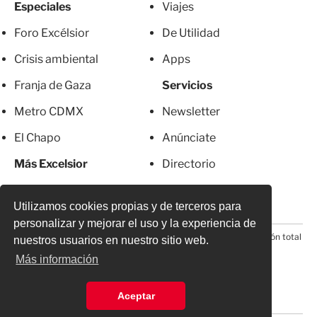
Especiales
Viajes
Foro Excélsior
De Utilidad
Crisis ambiental
Apps
Franja de Gaza
Servicios
Metro CDMX
Newsletter
El Chapo
Anúnciate
Más Excelsior
Directorio
Mujeres
Suscripciones
Utilizamos cookies propias y de terceros para
personalizar y mejorar el uso y la experiencia de
© 2026 Todos los derechos reservados. Prohibida la reproducción total
nuestros usuarios en nuestro sitio web.
o parcial, incluyendo cualquier medio electrónico*
Más información
Aceptar