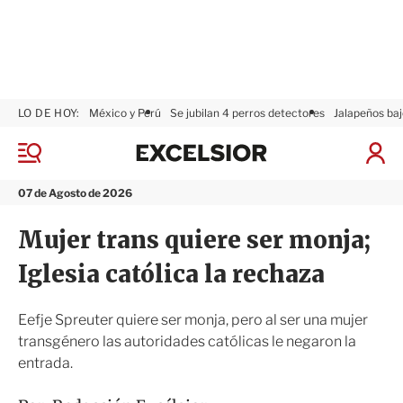
LO DE HOY:
México y Perú
Se jubilan 4 perros detectores
Jalapeños baj
E
x
M
I
c
e
n
n
e
i
07 de Agosto de 2026
ú
l
c
s
i
Mujer trans quiere ser monja;
i
a
o
r
Iglesia católica la rechaza
r
S
e
s
Eefje Spreuter quiere ser monja, pero al ser una mujer
i
transgénero las autoridades católicas le negaron la
ó
entrada.
n