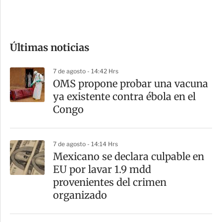
e
c
o
Últimas noticias
m
p
7 de agosto - 14:42 Hrs
a
OMS propone probar una vacuna
r
ya existente contra ébola en el
t
Congo
i
r
7 de agosto - 14:14 Hrs
Mexicano se declara culpable en
EU por lavar 1.9 mdd
provenientes del crimen
organizado