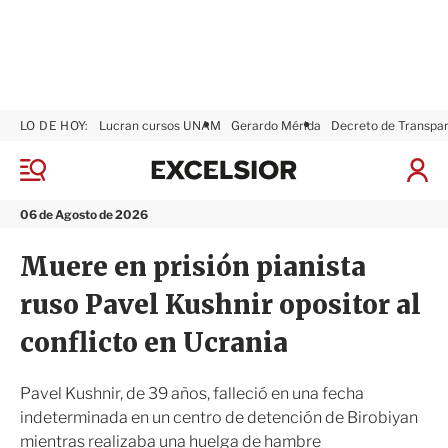
LO DE HOY:
Lucran cursos UNAM
Gerardo Mérida
Decreto de Transpa
E
x
M
I
c
e
n
n
e
i
06 de Agosto de 2026
ú
l
c
s
i
Muere en prisión pianista
i
a
o
r
ruso Pavel Kushnir opositor al
r
S
e
conflicto en Ucrania
s
i
ó
Pavel Kushnir, de 39 años, falleció en una fecha
n
indeterminada en un centro de detención de Birobiyan
mientras realizaba una huelga de hambre