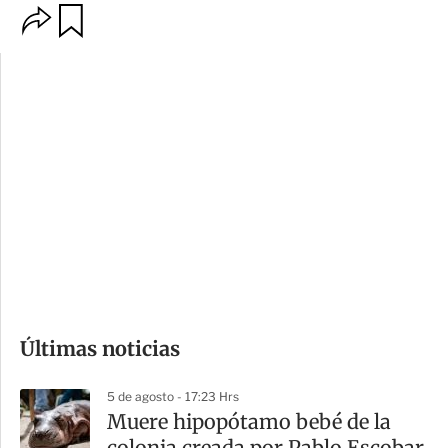
O
G
p
u
c
a
i
r
o
d
n
a
e
r
s
d
e
c
o
Últimas noticias
m
p
5 de agosto - 17:23 Hrs
a
Muere hipopótamo bebé de la
r
colonia creada por Pablo Escobar