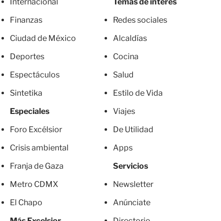
Internacional
Temas de interés
Finanzas
Redes sociales
Ciudad de México
Alcaldías
Deportes
Cocina
Espectáculos
Salud
Sintetika
Estilo de Vida
Especiales
Viajes
Foro Excélsior
De Utilidad
Crisis ambiental
Apps
Franja de Gaza
Servicios
Metro CDMX
Newsletter
El Chapo
Anúnciate
Más Excelsior
Directorio