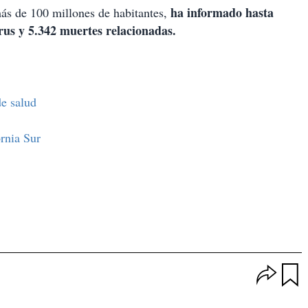
ha informado hasta
ás de 100 millones de habitantes,
rus y 5.342 muertes relacionadas.
e salud
ornia Sur
O
p
u