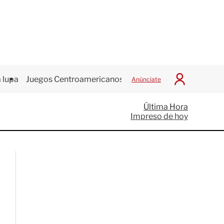
 lupa
Juegos Centroamericanos
Anúnciate
I
n
i
Última Hora
c
Impreso de hoy
i
a
r
S
e
s
i
ó
n