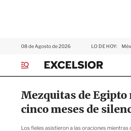
08 de Agosto de 2026
LO DE HOY:
Méxi
E
x
M
c
e
e
n
l
ú
s
Mezquitas de Egipto 
i
o
cinco meses de silen
r
Los fieles asistieron a las oraciones mientra