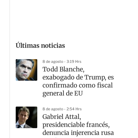
G
Últimas noticias
8 de agosto - 3:19 Hrs
Todd Blanche,
exabogado de Trump, es
confirmado como fiscal
general de EU
8 de agosto - 2:54 Hrs
Gabriel Attal,
presidenciable francés,
denuncia injerencia rusa