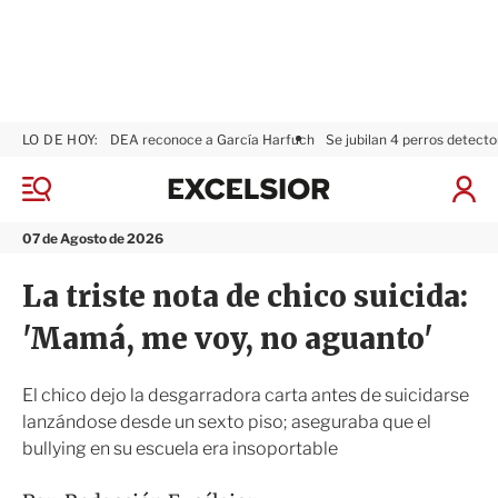
LO DE HOY:
DEA reconoce a García Harfuch
Se jubilan 4 perros detecto
E
x
M
I
c
e
n
n
e
i
07 de Agosto de 2026
ú
l
c
s
i
La triste nota de chico suicida:
i
a
o
r
'Mamá, me voy, no aguanto'
r
S
e
s
El chico dejo la desgarradora carta antes de suicidarse
i
lanzándose desde un sexto piso; aseguraba que el
ó
bullying en su escuela era insoportable
n