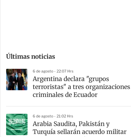
e
r
s
d
e
c
o
Últimas noticias
m
p
6 de agosto - 22:07 Hrs
a
Argentina declara "grupos
r
terroristas" a tres organizaciones
t
criminales de Ecuador
i
r
6 de agosto - 21:02 Hrs
Arabia Saudita, Pakistán y
Turquía sellarán acuerdo militar