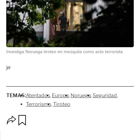
Investiga Noruega tiroteo en mezquita como acto terrorista
jrr
TEMAS:
Atentados
Europa
Noruega
Seguridad
Terrorismo
Tiroteo
O
G
p
u
c
a