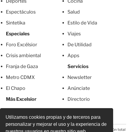
Deportes
Cocina
Espectáculos
Salud
Sintetika
Estilo de Vida
Especiales
Viajes
Foro Excélsior
De Utilidad
Crisis ambiental
Apps
Franja de Gaza
Servicios
Metro CDMX
Newsletter
El Chapo
Anúnciate
Más Excelsior
Directorio
Mujeres
Suscripciones
Utilizamos cookies propias y de terceros para
personalizar y mejorar el uso y la experiencia de
© 2026 Todos los derechos reservados. Prohibida la reproducción total
nuestros usuarios en nuestro sitio web.