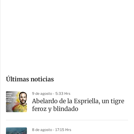
i
r
o
d
n
a
e
r
s
d
e
c
o
Últimas noticias
m
p
9 de agosto - 5:33 Hrs
a
Abelardo de la Espriella, un tigre
r
feroz y blindado
t
i
8 de agosto - 17:15 Hrs
r