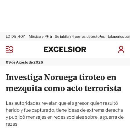
LO DE HOY:
México y Perú
Se jubilan 4 perros detectores
Jalapeños baj
E
x
M
I
c
e
n
n
e
i
09 de Agosto de 2026
ú
l
c
s
i
Investiga Noruega tiroteo en
i
a
o
r
mezquita como acto terrorista
r
S
e
s
Las autoridades revelan que el agresor, quien resultó
i
herido y fue capturado, tiene ideas de extrema derecha
ó
y publicó mensajes en redes sociales sobre la guerra de
n
razas