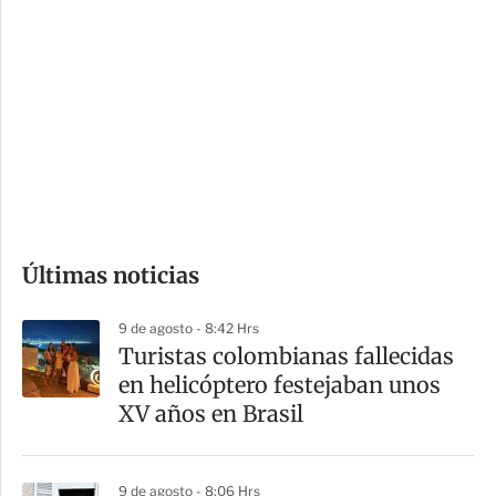
i
r
o
d
n
a
e
r
s
d
e
c
o
Últimas noticias
m
p
9 de agosto - 8:42 Hrs
a
Turistas colombianas fallecidas
r
en helicóptero festejaban unos
t
XV años en Brasil
i
r
9 de agosto - 8:06 Hrs