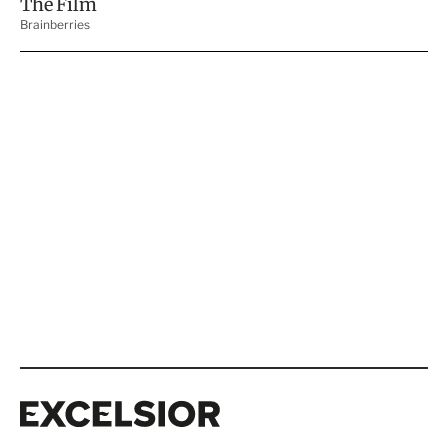
Excelsior
Excelsior