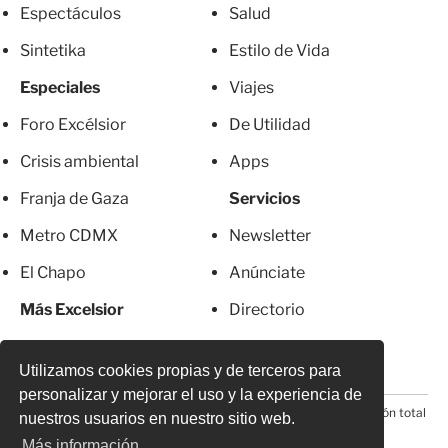
Espectáculos
Salud
Sintetika
Estilo de Vida
Especiales
Viajes
Foro Excélsior
De Utilidad
Crisis ambiental
Apps
Franja de Gaza
Servicios
Metro CDMX
Newsletter
El Chapo
Anúnciate
Más Excelsior
Directorio
Mujeres
Suscripciones
Utilizamos cookies propias y de terceros para
personalizar y mejorar el uso y la experiencia de
© 2026 Todos los derechos reservados. Prohibida la reproducción total
nuestros usuarios en nuestro sitio web.
o parcial, incluyendo cualquier medio electrónico*
Más información