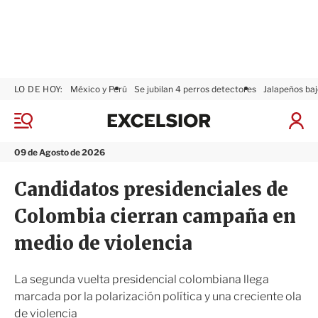
LO DE HOY:
México y Perú
Se jubilan 4 perros detectores
Jalapeños baj
E
x
M
I
c
e
n
n
e
i
09 de Agosto de 2026
ú
l
c
s
i
Candidatos presidenciales de
i
a
o
r
Colombia cierran campaña en
r
S
e
medio de violencia
s
i
ó
La segunda vuelta presidencial colombiana llega
n
marcada por la polarización política y una creciente ola
de violencia