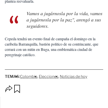
plantea reevaluarla.
Vamos a jugárnosla por la vida, vamos
a jugárnosla por la paz", arengó a sus
seguidores.
Cepeda tendrá un evento final de campaña el domingo en la
caribeña Barranquilla, bastión político de su contrincante, que
cerrará con un mitin en Buga, una emblemática ciudad de
peregrinaje católico.
TEMAS:
Colombia
Elecciones
Noticias de hoy
O
G
p
u
c
a